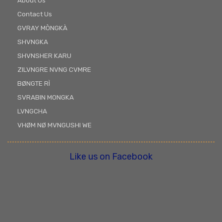
About Us
Contact Us
GVRAY MÒNGKÀ
SHVNGKA
SHVNSHER KARU
ZILVNGRE NVNG CVMRE
BØNGTE RÌ
SVRABIN MONGKA
LVNGCHA
VHØM NØ MVNGUSHI WE
Like us on Facebook