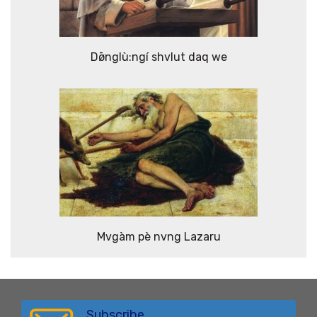
Dø̄nglù:ngí shvlut daq we
Mvgàm pè nvng Lazaru
Subscribe