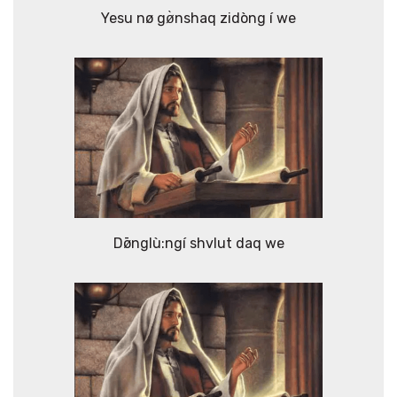
Yesu nø gø̀nshaq zidòng í we
Dø̄nglù:ngí shvlut daq we