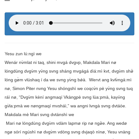
Yesu zun lú:ngì we
Wenár nv̀mlat ni taq, shini mvgá dvgvp, Makdala Mari nø
lóngdùng dvgv̀m yv́ng svng sháng mvgágá dìá:mì kvt, dvgv̀m shø̄
lóng gø̀m vlúshaq í da we svng yv̀ng bǿà. Wervt ang kvlv̀ngá:mì
nø, Simon Piter nvng Yesu shóngshì we coqcv́n pè yv́ng svng tuq
ráì nø, “Dvgv̀m kèní angmaqí Vkàngpè svng lùa:pmà, kayv́ng
gv̀la:pmà we nøngmaqí mvsháì,” wa angni lvngà svng dvtáòe.
Makdala mè Mari svng dvtánshì we
Mari nø lóngdùng dvgv̀m vdàm lapmø rip nø ngø̄e. Ang wedø
ngø sórí ngúshì nø dvgv̀m vdòng svng dvjaqò nìnø, Yesu vnàng