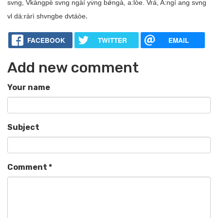
svng, Vkàngpè svng ngàí yv̀ng bǿngà, a:lòe. Vrá, A:ngí ang svng
.
vl dá:ràrì shvngbe dvtáòe
FACEBOOK
TWITTER
EMAIL
Add new comment
Your name
Subject
Comment
*