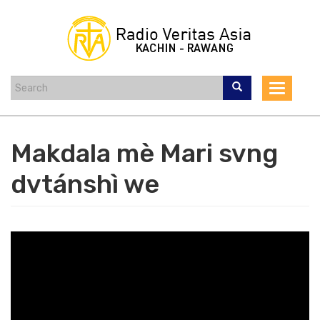
Skip
to
main
content
Toggle
navigat
Makdala mè Mari svng
dvtánshì we