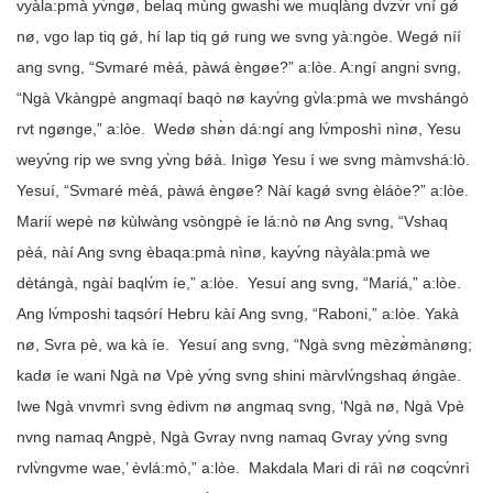
vyàla:pmà yv́ngø, belaq mùng gwashi we muqlàng dvzv́r vní gǿ
nø, vgo lap tiq gǿ, hí lap tiq gǿ rung we svng yà:ngòe. Wegǿ níí
ang svng, “Svmaré mèá, pàwá èngøe?” a:lòe. A:ngí angni svng,
“Ngà Vkàngpè angmaqí baqò nø kayv́ng gv̀la:pmà we mvshángò
rvt ngønge,” a:lòe. Wedø shø̀n dá:ngí ang lv́mposhì nìnø, Yesu
weyv́ng rip we svng yv̀ng bǿà. Inìgø Yesu í we svng màmvshá:lò.
Yesuí, “Svmaré mèá, pàwá èngøe? Nàí kagǿ svng èláòe?” a:lòe.
Marií wepè nø kùlwàng vsòngpè íe lá:nò nø Ang svng, “Vshaq
pèá, nàí Ang svng èbaqa:pmà nìnø, kayv́ng nàyàla:pmà we
dètángà, ngàí baqlv́m íe,” a:lòe. Yesuí ang svng, “Mariá,” a:lòe.
Ang lv́mposhi taqsórí Hebru kàí Ang svng, “Raboni,” a:lòe. Yakà
nø, Svra pè, wa kà íe. Yesuí ang svng, “Ngà svng mèzø̀mànøng;
kadø íe wani Ngà nø Vpè yv́ng svng shini màrvlv́ngshaq ǿngàe.
Iwe Ngà vnvmrì svng èdivm nø angmaq svng, ‘Ngà nø, Ngà Vpè
nvng namaq Angpè, Ngà Gvray nvng namaq Gvray yv́ng svng
rvlv̀ngvme wae,’ èvlá:mò,” a:lòe. Makdala Mari di ráì nø coqcv́nrì