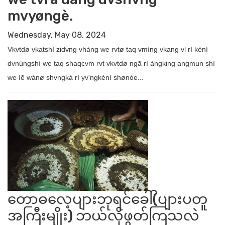
mvyøngè.
Wednesday, May 08, 2024
Vkvtdø vkatshì zidvng vháng we rvtø taq vmìng vkang vl rì kèní
dvnúngshì we taq shaqcvm rvt vkvtdø ngā rì àngking angmun shì
we íē wànø shvngkà rì yv'ngkèní shønòe...
တောဓလေ့ပျားဘုရင်ခေါ်(ပျားပတူ
အကြီးမျိုး) ဘယ်လိုဖွတ်ကြသလဲ