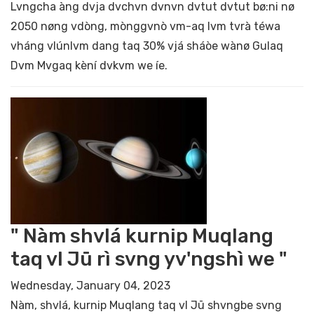
Lvngcha àng dvja dvchvn dvnvn dvtut dvtut bø:ni nø
2050 nøng vdòng, mònggvnò vm-aq lvm tvrà téwa
vháng vlúnlvm dang taq 30% vjá sháòe wànø Gulaq
Dvm Mvgaq kèní dvkvm we íe.
" Nàm shvlá kurnip Muqlang
taq vl Jū rì svng yv'ngshì we "
Wednesday, January 04, 2023
Nàm, shvlá, kurnip Muqlang taq vl Jū shvngbe svng