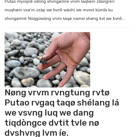
Putao myoqnē vdòng shvngømré vrvm taqkèní zilàngrérì
muqhøm vzø'm vzàp we bvnlì wáshì we mvsvt kùmlà ku
shvngømré Noqgúwáng vrvm taqø namsi shøng kvt we bvnlì...
Nøng vrvm rvngtung rvtø
Putao rvgaq taqø shélang lá
we vsvng luq we dang
tiqdòngce dvtit tvle nø
dvshvng lvm íe.