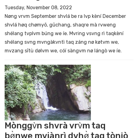
Tuesday, November 08, 2022
Nøng vrvm September shvlá be ra lvp kèní December
shvlá høq chømyō, gūchang, shaqre mà rvweng
shélang tvplvm búng we íe. Mvring vsvng rì taqkèní
shélang svng mvngàkvntì taq záng nø køtvm we,
mvzang sītù dølvm we, cóí sàngvm nø lángò we íe.
Mònggv̀n shvrà vrv̀m taq
bø̀nwe mvjànrì dvhø̀ taq tòniò