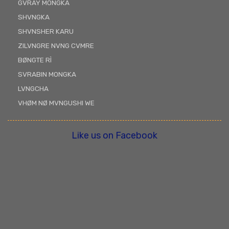
GVRAY MÒNGKÀ
SHVNGKA
SHVNSHER KARU
ZILVNGRE NVNG CVMRE
BØNGTE RÌ
SVRABIN MONGKA
LVNGCHA
VHØM NØ MVNGUSHI WE
Like us on Facebook