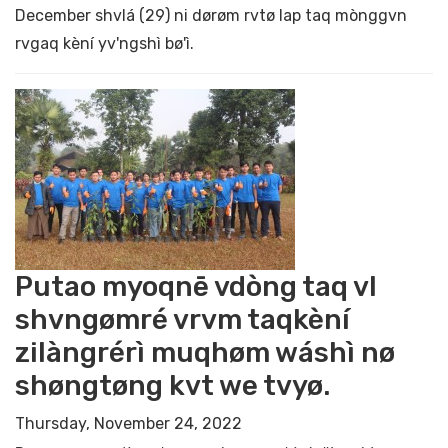
December shvlá (29) ni dørøm rvtø lap taq mònggvn
rvgaq kèní yv'ngshì bø'ì.
Putao myoqnē vdòng taq vl
shvngømré vrvm taqkèní
zilàngrérì muqhøm wáshì nø
shøngtøng kvt we tvyø.
Thursday, November 24, 2022