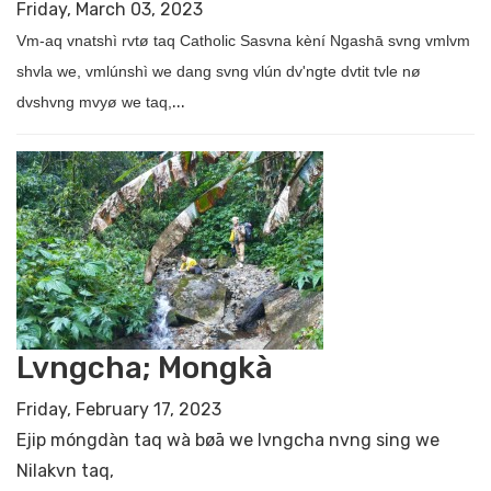
Friday, March 03, 2023
Vm-aq vnatshì rvtø taq Catholic Sasvna kèní Ngashā svng vmlvm
shvla we, vmlúnshì we dang svng vlún dv'ngte dvtit tvle nø
...
dvshvng mvyø we taq,
Lvngcha; Mongkà
Friday, February 17, 2023
Ejip móngdàn taq wà bøā we lvngcha nvng sing we
Nilakvn taq,