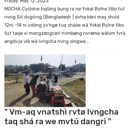
Friday, May 12, 2023
MOCHA Cyclone tiqlòng bung ra nø Yvkaì Byīne tìbo tut
nvng Sit dvgó:ng (Bengladesh ) dvhø kèní may shvlá
12ni -14 ni vdòng yv'ngø tuq sháòe wā Yvkaì Byīne tìbo
tut taqø vl mongzøngcerì nvmbøng nvrøme wàlvm tvrà
angdvja vlē wā lvngcha nvng singwe...
" Vm-aq vnatshì rvtø lvngcha
taq shá ra we mvtú dangrì "