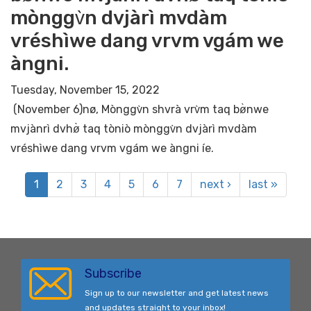
mònggv̀n dvjàrì mvdàm
vréshìwe dang vrvm vgám we
àngni.
Tuesday, November 15, 2022
(November 6)nø, Mònggv̀n shvrà vrv̀m taq bø̀nwe
mvjànrì dvhø̀ taq tòniò mònggv̀n dvjàrì mvdàm
vréshìwe dang vrvm vgám we àngni íe.
1
2
3
4
5
6
7
next ›
last »
Subscribe
Sign up to our newsletter and get latest news
and updates straight to your inbox!