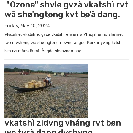
"Ozone" shvle gvzà vkatshì rvt
wā shø'ngtøng kvt bø'à dang.
Friday, May 10, 2024
Vkatshìe, vkatshìe, gvzà vkatshì e wàì nø Vhaqshàì nø shønìe.
Íwe mvshøng we shø'ngtøng rì svng àngde Kurkur yv'ng kvtshì
lvm rvt màdvdà:mì. Àngde shvnvngø shø'...
vkatshì zidvng vháng rvt bøn
we tvrà dang dvshvng