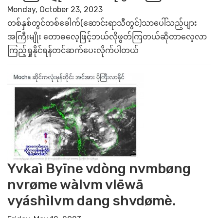
Monday, October 23, 2023
တစ်နှစ်တွင်တစ်ခေါက်(ဆောင်းရာသီတွင်)သာပေါ်သည့်ပျား
အကြီးမျိုး တောဓလေ့ဖြင့်ဘယ်လိုဖွတ်ကြတယ်ဆိုတာလေ့လာ
ကြည့်ရှုနိုင်ရန်တင်ဆက်ပေးလိုက်ပါတယ်
Yvkaì Byīne vdòng nvmbøng
nvrøme wàlvm vlēwā
vyáshìlvm dang shvdømè.