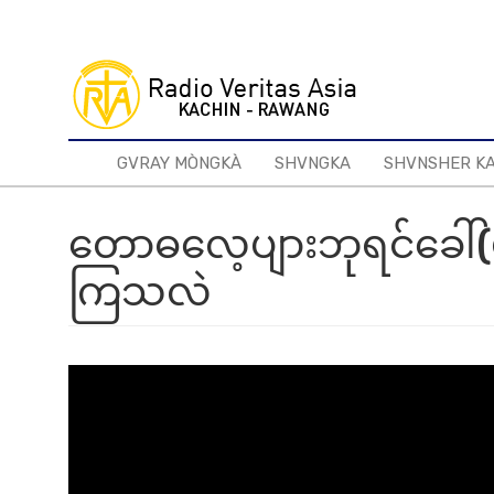
Skip
to
main
content
GVRAY MÒNGKÀ
SHVNGKA
SHVNSHER K
တောဓလေ့ပျားဘုရင်ခေါ်(ပ
ကြသလဲ