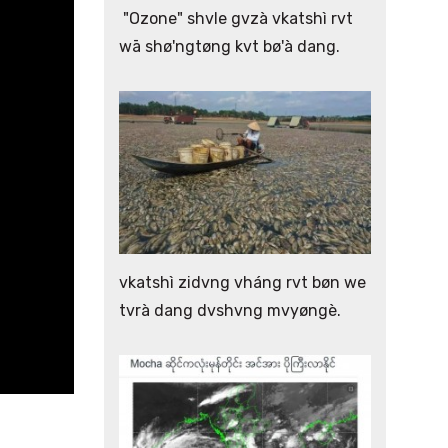
"Ozone" shvle gvzà vkatshì rvt
wā shø'ngtøng kvt bø'à dang.
vkatshì zidvng vháng rvt bøn we
tvrà dang dvshvng mvyøngè.