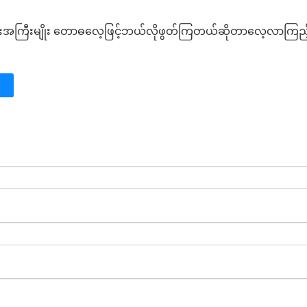
းအကြီးမျိုး တောဓလေ့ဖြင့်ဘယ်လိုဖွတ်ကြတယ်ဆိုတာလေ့လာကြည့်ရှု