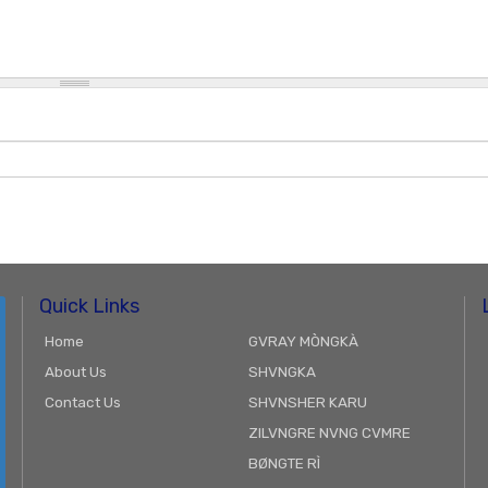
Quick Links
Home
GVRAY MÒNGKÀ
About Us
SHVNGKA
Contact Us
SHVNSHER KARU
ZILVNGRE NVNG CVMRE
BØNGTE RÌ