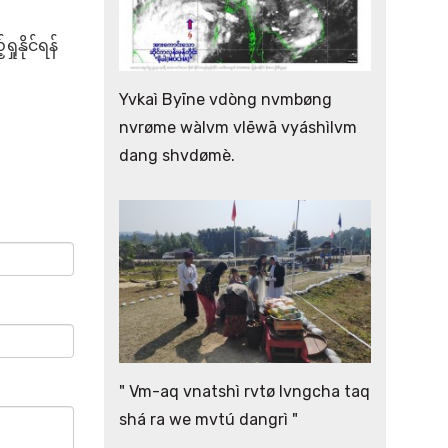
နိုင်ရန်
Yvkaì Byīne vdòng nvmbøng
nvrøme wàlvm vlēwā vyáshìlvm
dang shvdømè.
" Vm-aq vnatshì rvtø lvngcha taq
shá ra we mvtú dangrì "