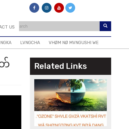
ACT US
ONGKA
LVNGCHA
VHØM NØ MVNGUSHI WE
တ်
Related Links