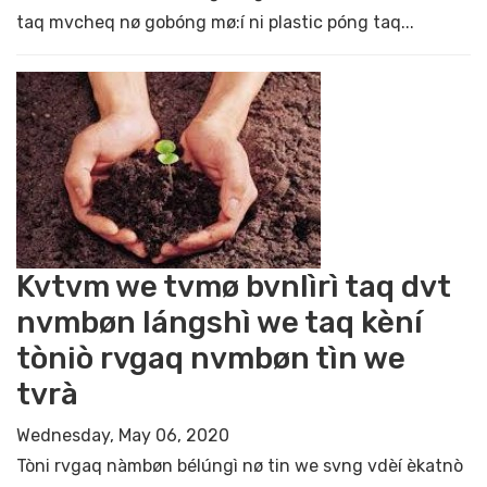
taq mvcheq nø gobóng mø:í ni plastic póng taq...
Kvtvm we tvmø bvnlìrì taq dvt
nvmbøn lángshì we taq kèní
tòniò rvgaq nvmbøn tìn we
tvrà
Wednesday, May 06, 2020
Tòni rvgaq nàmbøn bélúngì nø tin we svng vdèí èkatnò