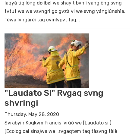
laqyà tiq lòng dø íbøì we shayit bvnlì yanglòng svng
tvtut wa we vsvngrì gø gvzà vl we svng yánglúnshìe.
Téwa lvngàréì taq cvmlvpvt taq...
"Laudato Si" Rvgaq svng
shvringi
Thursday, May 28, 2020
Svrabyin Koqkvm Francis ívrùò we (Laudato si )
(Ecological sins)wa we ..rvgaqtøm taq tàsvng tàlè