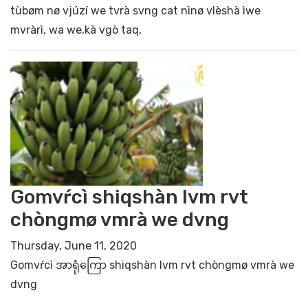
tùbøm nø vjúzí we tvrà svng cat nìnø vlèshà ìwe
mvràrì, wa we,kà vgò taq,
Gomvŕcì shiqshàn lvm rvt
chòngmø vmrà we dvng
Thursday, June 11, 2020
Gomvŕcì အာရုံ‌ကြော shiqshàn lvm rvt chòngmø vmrà we
dvng