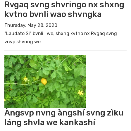
Rvgaq svng shvringo nx shxng
kvtno bvnli wao shvngka
Thursday, May 28, 2020
"Laudato Si" bvnli i we, shxng kvtno nx Rvgaq svng
vnvp shvring we
Àngsvp nvng àngshí svng zìku
láng shvla we kankashí