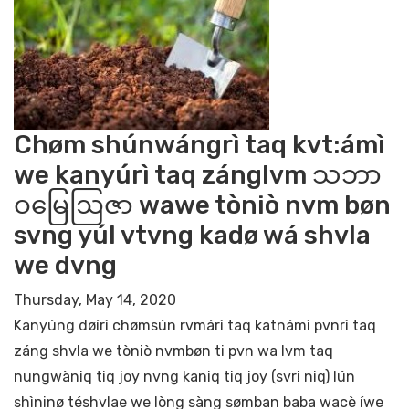
Chøm shúnwángrì taq kvt:ámì
we kanyúrì taq zánglvm သဘာ
ဝမြေဩဇာ wawe tòniò nvm bøn
svng yúl vtvng kadø wá shvla
we dvng
Thursday, May 14, 2020
Kanyúng døírì chømsún rvmárì taq katnámì pvnrì taq
záng shvla we tòniò nvmbøn ti pvn wa lvm taq
nungwàniq tiq joy nvng kaniq tiq joy (svri niq) lún
shìninø téshvlae we lòng sàng sømban baba wacè íwe