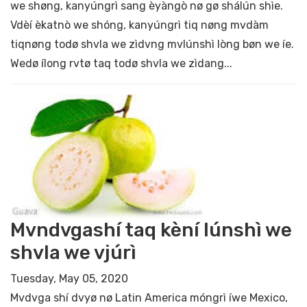
we shøng, kanyúngrì sang èyàngò nø gø shálún shìe.
Vdèí èkatnò we shóng, kanyúngrì tiq nøng mvdàm
tiqnøng todø shvla we zìdvng mvlúnshì lòng bøn we íe.
Wedø ílong rvtø taq todø shvla we zìdang...
Mvndvgashí taq kèní lúnshì we
shvla we vjúrì
Tuesday, May 05, 2020
Mvdvga shí dvyø nø Latin America móngrì íwe Mexico,