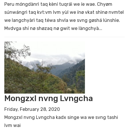
Peru móngdànrì taq kèní tuqráì we íe wae. Chyøm
súnwángrì taq kvt:vm lvm yùl we ínø vkat shìnø nvmtel
we langchyàrì taq téwa shvla we svng gøshá lúnshìe.
Mvdvga shí nø shøzaq nø gwit we làngchyà...
Mongzxl nvng Lvngcha
Friday, February 28, 2020
Mongzxl nvng Lvngcha kadx singe wa we svng tashi
lvm wai