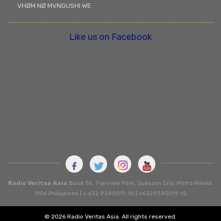
VHØM NØ MVNGUSHI WE
Like us on Facebook
Radio Veritas Asia
Buick St., Fairview Park, Queszon City, Metro Manila.
1106 Philippines | + 632 9390011-15 | +6329390011-15
© 2026 Radio Veritas Asia. All rights reserved.