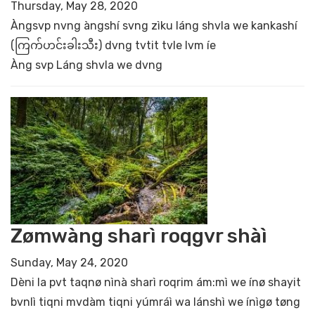
Thursday, May 28, 2020
Àngsvp nvng àngshí svng zìku láng shvla we kankashí
(ကြက်ဟင်းခါးသီး) dvng tvtit tvle lvm íe
Àng svp Láng shvla we dvng
Zømwàng sharì roqgvr shàì
Sunday, May 24, 2020
Dèni la pvt taqnø nìnà sharì roqrim ám:mì we ínø shayit
bvnlì tiqni mvdàm tiqni yúmráì wa lánshì we ínìgø tøng