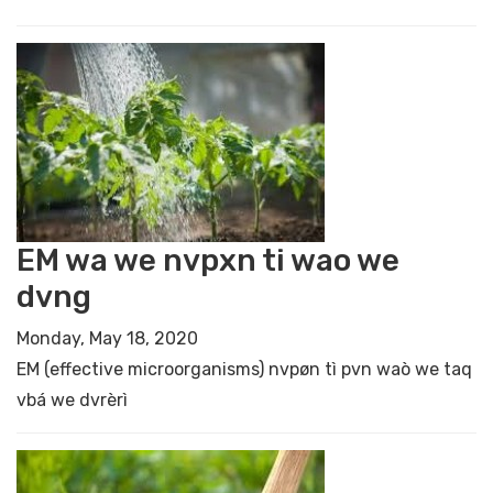
EM wa we nvpxn ti wao we
dvng
Monday, May 18, 2020
EM (effective microorganisms) nvpøn tì pvn waò we taq
vbá we dvrèrì