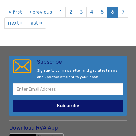
« first
‹ previous
1
2
3
4
5
6
7
next ›
last »
Subscribe
Sign up to our newsletter and get latest news
and updates straight to your inbox!
Subscribe
Download RVA App