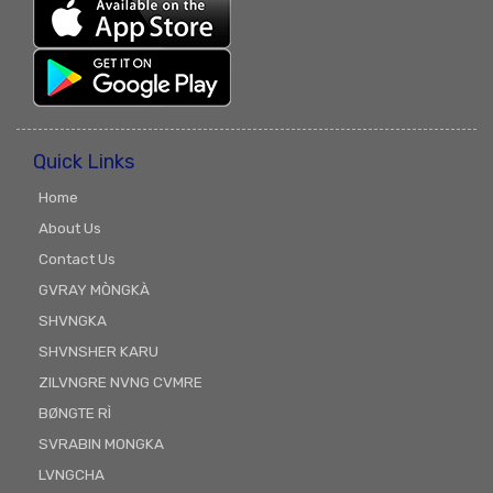
Quick Links
Home
About Us
Contact Us
GVRAY MÒNGKÀ
SHVNGKA
SHVNSHER KARU
ZILVNGRE NVNG CVMRE
BØNGTE RÌ
SVRABIN MONGKA
LVNGCHA