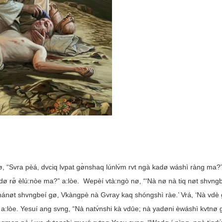
ì nø, “Svra pèá, dvciq lvpat gø̀nshaq lúnlv́m rvt ngà kadø wáshì ràng ma?
ø rø̄ èlú:nòe ma?” a:lòe. Wepèí vtà:ngò nø, “‘Nà nø nà tiq nøt shvngb
ánøt shvngbeí gø, Vkàngpè nà Gvray kaq shóngshì ràe.’ Vrá, ‘Nà vdè
 a:lòe. Yesuí ang svng, “Nà natv́nshi kà vdūe; nà yadøni èwáshì kvtnø 