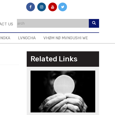
ACT US
ONGKA
LVNGCHA
VHØM NØ MVNGUSHI WE
Related Links