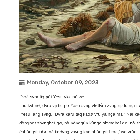
Monday, October 09, 2023
Dvrá svra tiq pèí Yesu vlø:tnò we
Tiq kvt nø, dvrá vjì tiq pè Yesu svng vløtlv́m zv̄ng rip lú:ng
Yesuí ang svng, “Dvrá kàru taq kadø vrū yà:ngà ma? Nàí kad
dòngnøt shvngbeí gø, nà nònggùn kùngà shvngbeí gø, nà sh
èshóngshi dø, nà tiqdv́ng vsvng kaq shóngshì ràe,’ wa vrūe,”