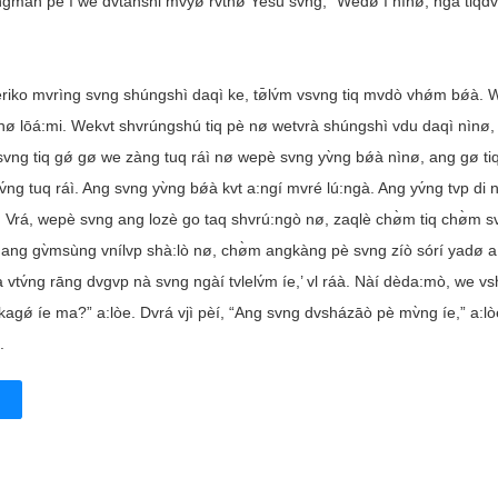
øngman pè í we dvtanshi mvyǿ rvtnø Yesu svng, “Wedø í nìnø, ngà tiqdv
iko mvrìng svng shúngshì daqì ke, tø̄lv́m vsvng tiq mvdò vhǿm bǿà. 
 nø lōá:mi. Wekvt shvrúngshú tiq pè nø wetvrà shúngshì vdu daqì nìnø
vsvng tiq gǿ gø we zàng tuq ráì nø wepè svng yv̀ng bǿà nìnø, ang gø ti
ng tuq ráì. Ang svng yv̀ng bǿà kvt a:ngí mvré lú:ngà. Ang yv́ng tvp di 
 Vrá, wepè svng ang lozè go taq shvrú:ngò nø, zaqlè chø̀m tiq chø̀m s
ng gv̀msùng vnílvp shà:lò nø, chø̀m angkàng pè svng zíò sórí yadø a
v́ng rāng dvgvp nà svng ngàí tvlelv́m íe,’ vl ráà. Nàí dèda:mò, we v
 kagǿ íe ma?” a:lòe. Dvrá vjì pèí, “Ang svng dvsházāò pè mv̀ng íe,” a:l
.