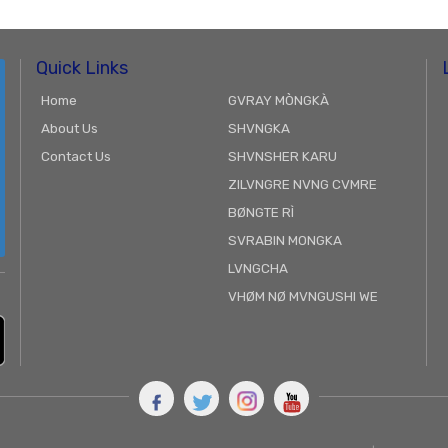
Quick Links
Home
GVRAY MÒNGKÀ
About Us
SHVNGKA
Contact Us
SHVNSHER KARU
ZILVNGRE NVNG CVMRE
BØNGTE RÌ
SVRABIN MONGKA
LVNGCHA
VHØM NØ MVNGUSHI WE