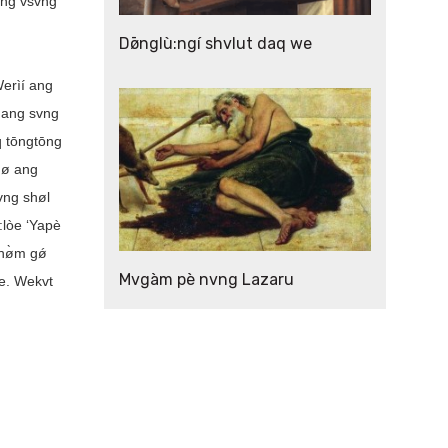
́ng vsvng
Dø̄nglù:ngí shvlut daq we
Werìí ang
, ang svng
q tōngtōng
nø ang
vng shøl
:lòe ‘Yapè
shø̀m gǿ
Mvgàm pè nvng Lazaru
òe. Wekvt