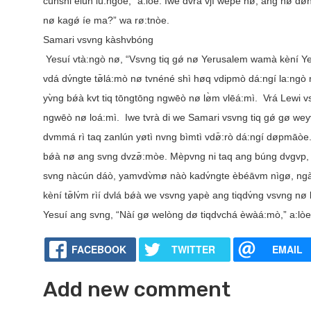
cúnshi èlún lú:ngòe,” a:lòe. Iwe dvrá vjì wepè nø, ang nø d
nø kagǿ íe ma?” wa rø:tnòe.
Samari vsvng kàshvbóng
Yesuí vtà:ngò nø, “Vsvng tiq gǿ nø Yerusalem wamà kèní Yer
vdá dv́ngte tø̄lá:mò nø tvnéné shì høq vdipmò dá:ngí la:ngò
yv̀ng bǿà kvt tiq tōngtōng ngwēò nø lø̀m vlēá:mì. Vrá Lewi 
ngwēò nø loá:mì. Iwe tvrà di we Samari vsvng tiq gǿ gø weyv́
dvmmá rì taq zanlún yøtì nvng bìmtì vdø̄:rò dá:ngí døpmāòe.
bǿà nø ang svng dvzø̄:mòe. Mèpvng ni taq ang búng dvgvp, a
svng nàcún dáò, yamvdv̀mø nàò kadv́ngte èbéāvm nìgø, ngà vt
kèní tø̄lv́m rìí dvlá bǿà we vsvng yapè ang tiqdv́ng vsvng nø
Yesuí ang svng, “Nàí gø welòng dø tiqdvchá èwàá:mò,” a:lòe
FACEBOOK
TWITTER
EMAIL
Add new comment