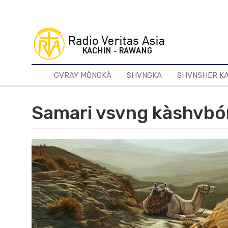
Skip
to
main
content
GVRAY MÒNGKÀ
SHVNGKA
SHVNSHER K
Samari vsvng kàshvb