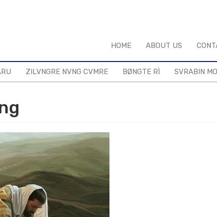
HOME
ABOUT US
CONT
ARU
ZILVNGRE NVNG CVMRE
BØNGTE RÌ
SVRABIN M
óng