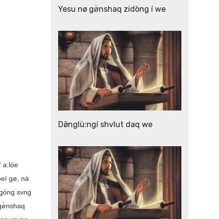
Yesu nø gø̀nshaq zidòng í we
Dø̄nglù:ngí shvlut daq we
” a:lòe
eí gø, nà
 góng svng
gø̀nshaq