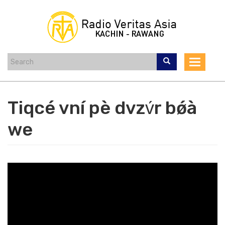
Skip
to
main
content
Toggle
navigat
Tiqcé vní pè dvzv́r bǿà
we