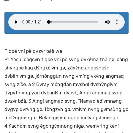
Tiqcé vní pè dvzv́r bǿà we
91 Yesuí coqcv́n tiqcé vní pè svng dvkø̀ma:tnà nø, cáng
shvngbe kaq dv́ngkélv́m gø, záyv̀ng angpv̀npv̀n
dvbānlv́m gø, jórnònggùn nvng vmíng vkv́ng angmaq
svng zíòe. a 2 Gvray móngdàn mvshǿl dvshv̄nglv́m
dvpvt nvng zarì dvbānlv́m dvpvt, A:ngí angmaq svng
dvzv́r bǿà. 3 A:ngí angmaq svng, “Namaq èdìv́mnøng
dvgvp dvrv̀ng gø, tòngzv̀n gø, v́mlv́m nvng gv̀msùng gø
mèlv́ngnøngni. Belaq gø vní dùng mèlvngshinøngni.
4 Kachø̀m svng ègòngv́mnø̀ng nìgø, wemvrìng kèní