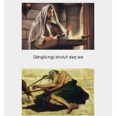
Dø̄nglù:ngí shvlut daq we