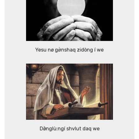
Yesu nø gø̀nshaq zidòng í we
Dø̄nglù:ngí shvlut daq we