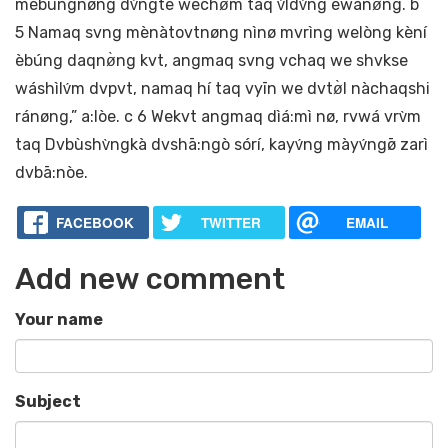
mèbúngnøng dv́ngte wechø̀m taq v́ldv̀ng èwànø̀ng. b
5 Namaq svng mènàtovtnøng nìnø mvrìng welòng kèní
èbúng daqnø̀ng kvt, angmaq svng vchaq we shvkse
wáshìlv́m dvpvt, namaq hí taq vyīn we dvtø̀l nàchaqshi
ránøng,” a:lòe. c 6 Wekvt angmaq dìá:mì nø, rvwá vrv̀m
taq Dvbùshv̀ngkà dvshā:ngò sórí, kayv́ng màyv́ngø̄ zarì
dvbā:nòe.
FACEBOOK
TWITTER
EMAIL
Add new comment
Your name
Subject