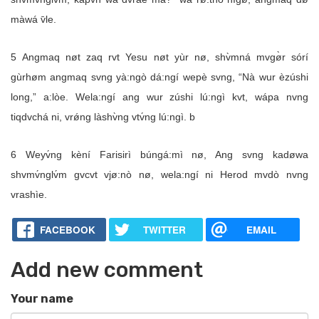
màwá v̄le.
5 Angmaq nøt zaq rvt Yesu nøt yùr nø, shv̀mná mvgø̀r sórí
gùrhøm angmaq svng yà:ngò dá:ngí wepè svng, “Nà wur èzúshi
long,” a:lòe. Wela:ngí ang wur zúshi lú:ngì kvt, wápa nvng
tiqdvchá ni, vrǿng làshv̀ng vtv́ng lú:ngì. b
6 Weyv́ng kèní Farisirì búngá:mì nø, Ang svng kadøwa
shvmv́nglv́m gvcvt vjø:nò nø, wela:ngí ni Herod mvdò nvng
vrashìe.
FACEBOOK
TWITTER
EMAIL
Add new comment
Your name