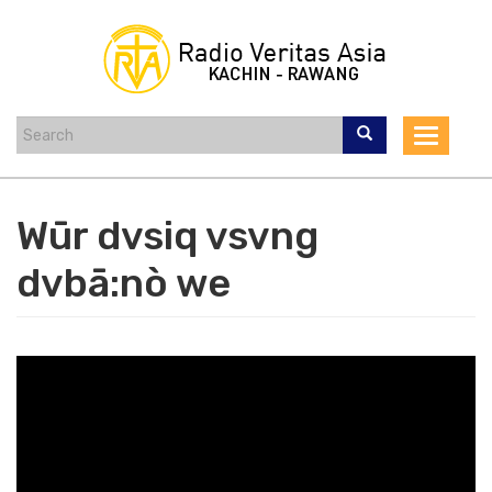
Skip
to
main
content
Toggle
navigat
Wūr dvsiq vsvng
dvbā:nò we