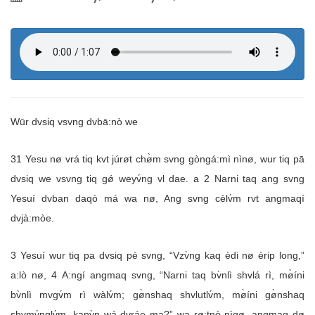
Wūr dvsiq vsvng dvbā:nò we
31 Yesu nø vrá tiq kvt júrøt chø̀m svng gòngá:mì nìnø, wur tiq pā
dvsiq we vsvng tiq gǿ weyv́ng vl dae. a 2 Narni taq ang svng
Yesuí dvban daqò má wa nø, Ang svng cèlv́m rvt angmaqí
dvjà:mòe.
3 Yesuí wur tiq pa dvsiq pè svng, “Vzv̀ng kaq èdi nø èrip long,”
a:lò nø, 4 A:ngí angmaq svng, “Narni taq bv̀nlì shvlá rì, mø̀íni
bv̀nlì mvgv́m rì wàlv́m; gø̀nshaq shvlutlv́m, mø̀íni gø̀nshaq
shvmv́nglv́m, kapv̀n wá dvráe ma?” wa rø:tnò nìgø, angmaq dø