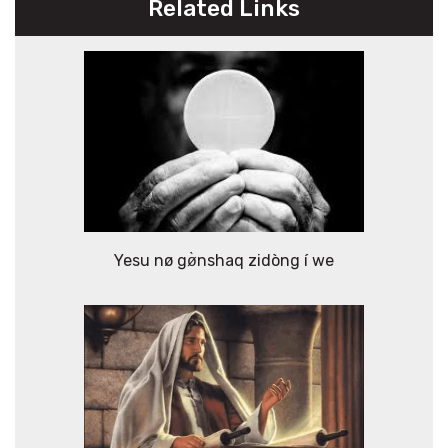
Related Links
Yesu nø gø̀nshaq zidòng í we