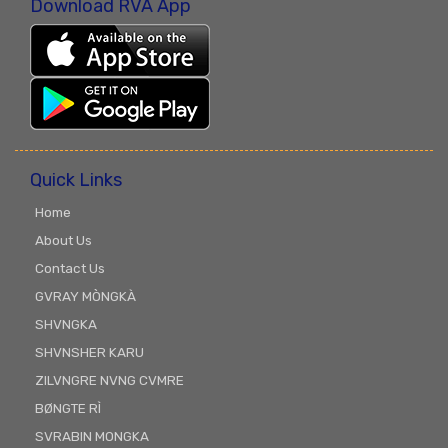
Download RVA App
Quick Links
Home
About Us
Contact Us
GVRAY MÒNGKÀ
SHVNGKA
SHVNSHER KARU
ZILVNGRE NVNG CVMRE
BØNGTE RÌ
SVRABIN MONGKA