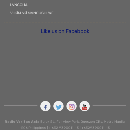
LVNGCHA
VHØM NØ MVNGUSHI WE
Like us on Facebook
Radio Veritas Asia
Buick St., Fairview Park, Queszon City, Metro Manila.
1106 Philippines | + 632 9390011-15 | +6329390011-15