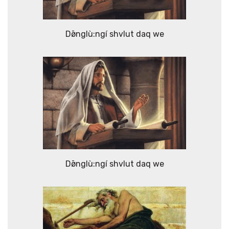
Dø̄nglù:ngí shvlut daq we
Dø̄nglù:ngí shvlut daq we