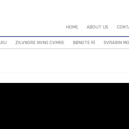
HOME
ABOUT US
CONT
ARU
ZILVNGRE NVNG CVMRE
BØNGTE RÌ
SVRABIN M