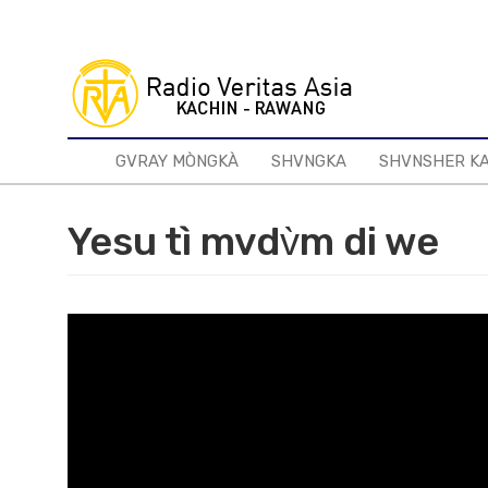
Skip
to
main
content
GVRAY MÒNGKÀ
SHVNGKA
SHVNSHER K
Yesu tì mvdv̀m di we