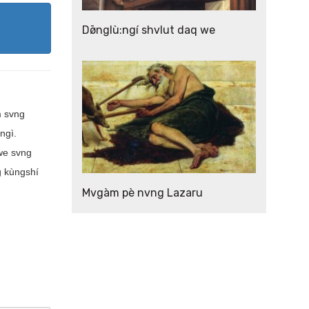
Dø̄nglù:ngí shvlut daq we
m svng
ngì.
 we svng
g kùngshí
Mvgàm pè nvng Lazaru