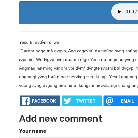
Yesu tì mvdv̀m di we
Dørø̀m høqa:tnà dvgvp, Ang coqcv́nrì nø tìnúng svng shúngs
rvpshìe. Wedvgvp nv̀m døá:mì nìgø Yesu nø angmaq yv́ng svn
Angmaq nø ming vshø̀m vbì dv̀m* dv́ngte rvpshi bǿì dvgvp, 
angmaqí yv̀ng bǿà nìnø shérvkaq svre lú:ngì. Yesuí angma
vdòng svng dvgòng bǿà nìnø, kùngshí nøwela:ngí chàng ang
FACEBOOK
TWITTER
EMAIL
Add new comment
Your name