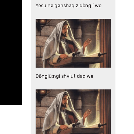
Yesu nø gø̀nshaq zidòng í we
Dø̄nglù:ngí shvlut daq we