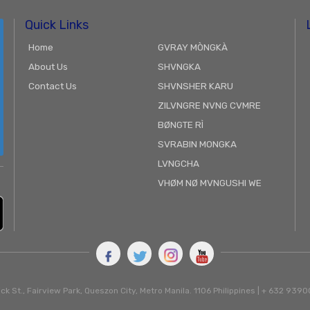
Quick Links
Home
GVRAY MÒNGKÀ
About Us
SHVNGKA
Contact Us
SHVNSHER KARU
ZILVNGRE NVNG CVMRE
BØNGTE RÌ
SVRABIN MONGKA
LVNGCHA
VHØM NØ MVNGUSHI WE
ck St., Fairview Park, Queszon City, Metro Manila. 1106 Philippines | + 632 93