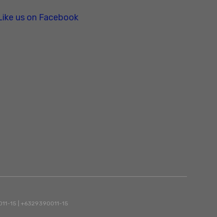
Like us on Facebook
90011-15 | +6329390011-15