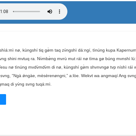
hìá:mì nø, kùngshí tiq gø̀m taq zv́ngshì dá:ngí, tìnúng kupa Kapernu
g shini mvtuq ra. Nv̀mbø̀ng mvrù mut ráì nø tìma gø búng mvnshì lú:
Yesu nø tìnúng mvdv̀mdv̀m di nø, kùngshí gø̀m shvnvngø tvp níshì ráì
q svng, “Ngà ǿngàe, mèsèrenøngni,” a:lòe. Wekvt wa angmaqí Ang svn
maq di yv́ng svng tuqá:mì.