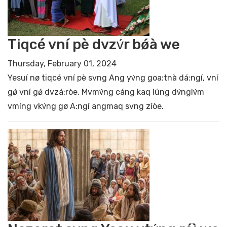
Tiqcé vní pè dvzv́r bǿà we
Thursday, February 01, 2024
Yesuí nø tiqcé vní pè svng Ang yv́ng goa:tnà dá:ngí, vní
gǿ vní gǿ dvzá:ròe. Mvmv́ng cáng kaq lúng dv́nglv́m
vmíng vkv́ng gø A:ngí angmaq svng zíòe.