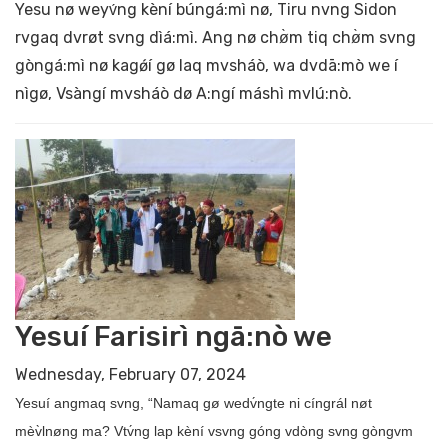
Yesu nø weyv́ng kèní búngá:mì nø, Tiru nvng Sidon
rvgaq dvrøt svng dìá:mì. Ang nø chø̀m tiq chø̀m svng
gòngá:mì nø kagǿí gø laq mvsháò, wa dvdā:mò we í
nìgø, Vsàngí mvsháò dø A:ngí máshì mvlú:nò.
Yesuí Farisirì ngā:nò we
Wednesday, February 07, 2024
Yesuí angmaq svng, “Namaq gø wedv́ngte ni cíngrál nøt
mèv̀lnøng ma? Vtv́ng lap kèní vsvng góng vdòng svng gòngvm