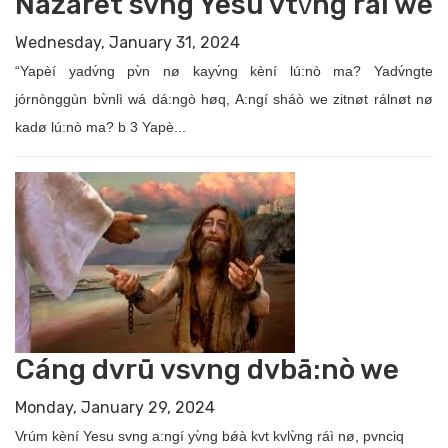
Nazaret svng Yesu vtv́ng ráì we
Wednesday, January 31, 2024
“Yapèí yadv́ng pv̀n nø kayv́ng kèní lú:nò ma? Yadv́ngte
jórnònggùn bv̀nlì wá dá:ngò høq, A:ngí sháò we zitnøt rálnøt nø
kadø lú:nò ma? b 3 Yapè...
Cáng dvrū vsvng dvbā:nò we
Monday, January 29, 2024
Vrúm kèní Yesu svng a:ngí yv̀ng bǿà kvt kvlv̀ng ráì nø, pvnciq