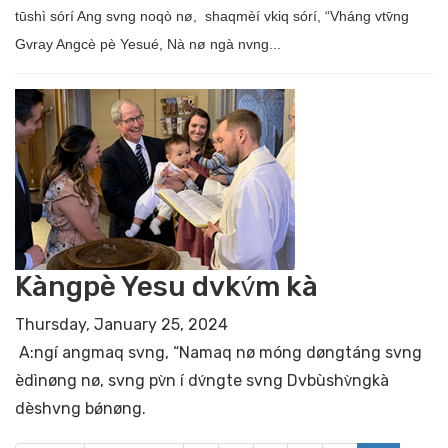
tūshì sórí Ang svng noqò nø, shaqmèí vkiq sórí, “Vháng vtv̄ng
Gvray Angcè pè Yesué, Nà nø ngà nvng...
Kàngpè Yesu dvkv́m kà
Thursday, January 25, 2024
A:ngí angmaq svng, “Namaq nø móng døngtáng svng
èdìnøng nø, svng pv̀n í dv́ngte svng Dvbùshv̀ngkà
dèshvng bǿnøng.