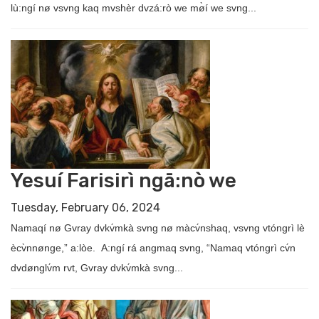
lù:ngí nø vsvng kaq mvshèr dvzá:rò we mø̀í we svng...
Yesuí Farisirì ngā:nò we
Tuesday, February 06, 2024
Namaqí nø Gvray dvkv́mkà svng nø màcv́nshaq, vsvng vtóngrì lè
ècv̀nnønge,” a:lòe. A:ngí rá angmaq svng, “Namaq vtóngrì cv́n
dvdønglv́m rvt, Gvray dvkv́mkà svng...