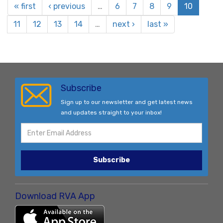
« first
‹ previous
…
6
7
8
9
10
11
12
13
14
…
next ›
last »
Subscribe
Sign up to our newsletter and get latest news
and updates straight to your inbox!
Subscribe
Download RVA App