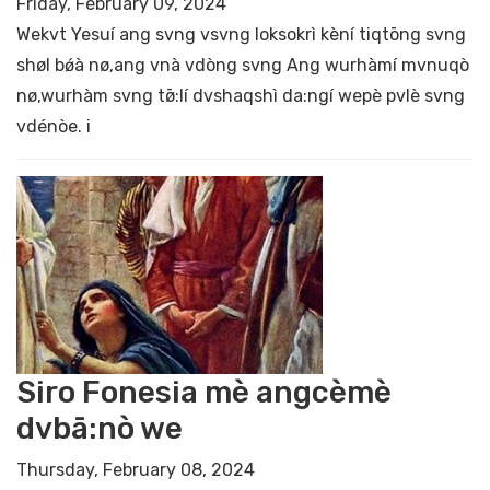
Friday, February 09, 2024
Wekvt Yesuí ang svng vsvng loksokrì kèní tiqtōng svng
shøl bǿà nø,ang vnà vdòng svng Ang wurhàmí mvnuqò
nø,wurhàm svng tø̄:lí dvshaqshì da:ngí wepè pvlè svng
vdénòe. i
Siro Fonesia mè angcèmè
dvbā:nò we
Thursday, February 08, 2024