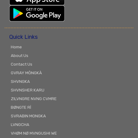
Quick Links
Home
About Us
Contact Us
GVRAY MÒNGKÀ
SHVNGKA
SHVNSHER KARU
ZILVNGRE NVNG CVMRE
BØNGTE RÌ
SVRABIN MONGKA
LVNGCHA
VHØM NØ MVNGUSHI WE