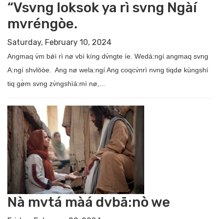
“Vsvng loksok ya rì svng Ngàí
mvréngòe.
Saturday, February 10, 2024
Angmaq v́m bǿì rì nø vbì kíng dv́ngte íe. Wedá:ngí angmaq svng
A:ngí shvlōòe. Ang nø wela:ngí Ang coqcv́nrì nvng tiqdø kùngshí
tiq gø̀m svng zv́ngshìá:mì nø,...
Nà mvtá màá dvbā:nò we