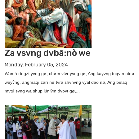
Za vsvng dvbā:nò we
Monday, February 05, 2024
Wamà rìngzì yv́ng gø, chø̀m vtv́r yv́ng gø, Ang kayv́ng tuqvm nìnø
weyv́ng, angmaqí zarì nø tvrà shvnvng vyàl dáò nø, Ang bèlaq
mvtú svng wa shup lúnlv́m dvpvt gø,...