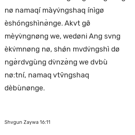
nø namaqí màyv́ngshaq ínìgø
èshóngshìnø̀nge. Akvt gø̄
mèyv̀ngnøng we, wedøni Ang svng
èkv́mnøng nø, shǿn mvdv́ngshì dø
ngø̀rdvgùng dv̀nzø̀ng we dvbù
nø:tní, namaq vtv̄ngshaq
dèbùnønge.
Shvgun Zaywa 16:11