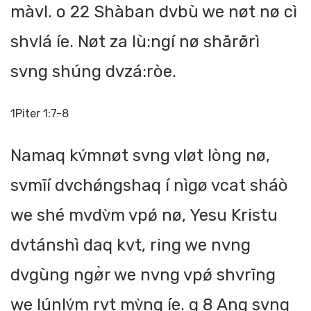
màvl. o 22 Shàban dvbù we nøt nø cì
shvlá íe. Nøt za lù:ngí nø shārø̄rì
svng shúng dvzá:ròe.
1Piter 1:7-8
Namaq kv́mnøt svng vløt lòng nø,
svmīí dvchǿngshaq í nìgø vcat sháò
we shé mvdv̀m vpǿ nø, Yesu Kristu
dvtánshì daq kvt, ring we nvng
dvgùng ngø̀r we nvng vpǿ shvrīng
we lúnlv́m rvt mv̀ng íe. g 8 Ang svng