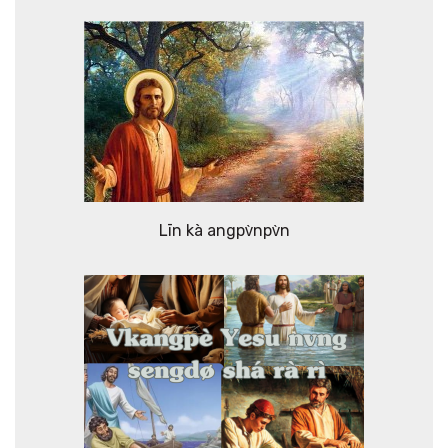
Līn kà angpv̀npv̀n