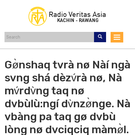
Skip
to
main
content
Toggle
navigat
Gø̀nshaq tvrà nø Nàí ngà
svng shá dèzv́rà nø, Nà
mv́rdv̀ng taq nø
dvbùlù:ngí dv̀nzø̀nge. Nà
vbàng pa taq gø dvbù
lòng nø dvciqciq màmø̀l.