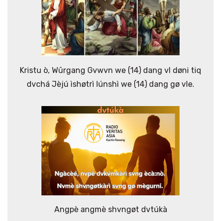
Kristu ò, Wūrgang Gvwvn we (14) dang vl døni tiq
dvchá Jèjú ìshøtrì lúnshì we (14) dang gø vle.
Angpè angmè shvngøt dvtúkà