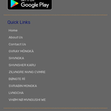
Quick Links
Home
About Us
Contact Us
GVRAY MÒNGKÀ
SHVNGKA
SHVNSHER KARU
ZILVNGRE NVNG CVMRE
BØNGTE RÌ
SVRABIN MONGKA
LVNGCHA
VHØM NØ MVNGUSHI WE