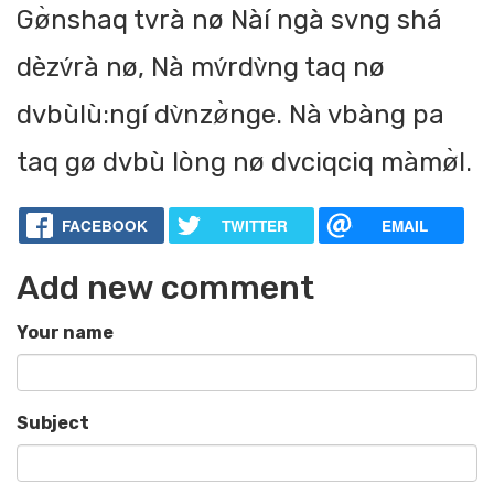
Gø̀nshaq tvrà nø Nàí ngà svng shá
dèzv́rà nø, Nà mv́rdv̀ng taq nø
dvbùlù:ngí dv̀nzø̀nge. Nà vbàng pa
taq gø dvbù lòng nø dvciqciq màmø̀l.
FACEBOOK
TWITTER
EMAIL
Add new comment
Your name
Subject