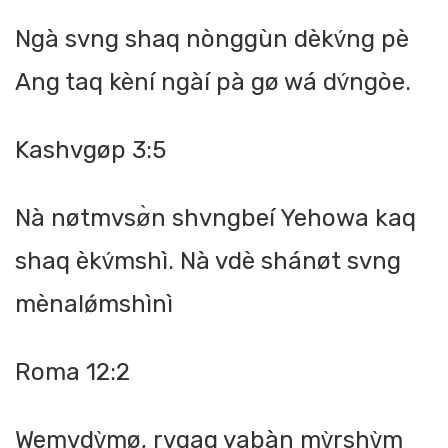
Ngà svng shaq nònggùn dèkv́ng pè
Ang taq kèní ngàí pà gø wá dv́ngòe.
Kashvgøp 3:5
Nà nøtmvsø̀n shvngbeí Yehowa kaq
shaq èkv́mshì. Nà vdè shánøt svng
mènalǿmshìnì
Roma 12:2
Wemvdv̀mø, rvgaq yabàn mv̀rshv̀m