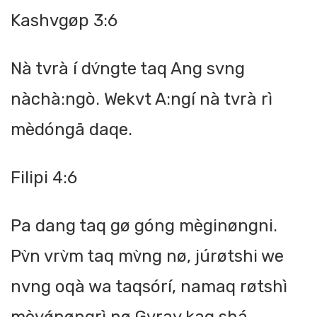
Kashvgøp 3:6
Nà tvrà í dv́ngte taq Ang svng
nàchà:ngò. Wekvt A:ngí nà tvrà rì
mèdóngā daqe.
Filipi 4:6
Pa dang taq gø góng mèginøngni.
Pv̀n vrv̀m taq mv̀ng nø, júrøtshi we
nvng oqà wa taqsórí, namaq røtshì