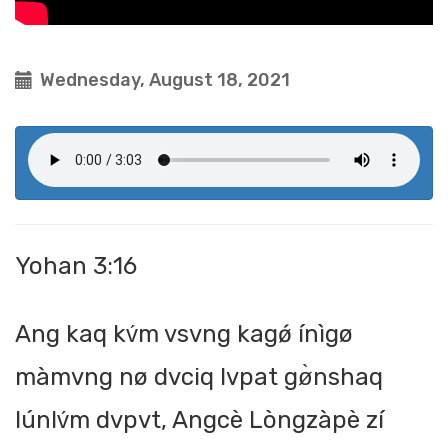
Wednesday, August 18, 2021
Yohan 3:16
Ang kaq kv́m vsvng kagǿ ínìgø
màmvng nø dvciq lvpat gø̀nshaq
lúnlv́m dvpvt, Angcè Lòngzàpè zí