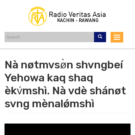
Skip
to
main
content
Toggle
navigat
Nà nøtmvsø̀n shvngbeí
Yehowa kaq shaq
èkv́mshì. Nà vdè shánøt
svng mènalǿmshì