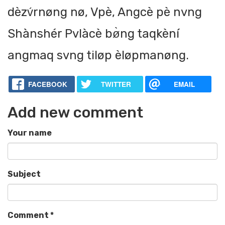
dèzv́rnøng nø, Vpè, Angcè pè nvng
Shànshér Pvlàcè bø̀ng taqkèní
angmaq svng tiløp èløpmanøng.
FACEBOOK
TWITTER
EMAIL
Add new comment
Your name
Subject
Comment
*