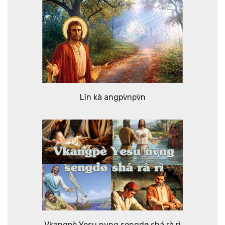
Līn kà angpv̀npv̀n
Vkangpè Yesu nvng sengdø shá rà rì