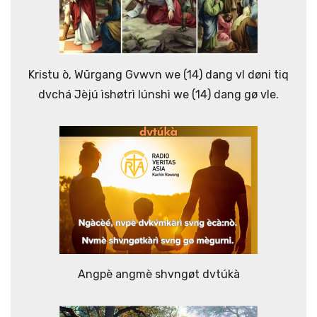
Kristu ò, Wūrgang Gvwvn we (14) dang vl døni tiq
dvchá Jèjú ìshøtrì lúnshì we (14) dang gø vle.
Angpè angmè shvngøt dvtúkà