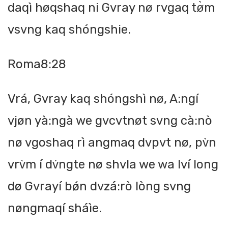
daqì høqshaq ni Gvray nø rvgaq tø̀m
vsvng kaq shóngshie.
Roma8:28
Vrá, Gvray kaq shóngshì nø, A:ngí
vjøn yà:ngà we gvcvtnøt svng cà:nò
nø vgoshaq rì angmaq dvpvt nø, pv̀n
vrv̀m í dv́ngte nø shvla we wa lví long
dø Gvrayí bǿn dvzá:rò lòng svng
nøngmaqí sháìe.