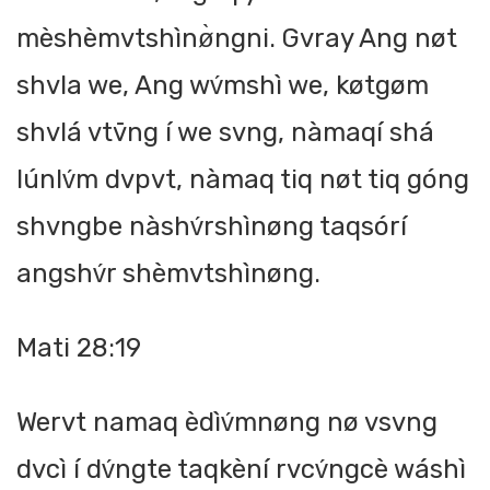
mèshèmvtshìnø̀ngni. Gvray Ang nøt
shvla we, Ang wv́mshì we, køtgøm
shvlá vtv̄ng í we svng, nàmaqí shá
lúnlv́m dvpvt, nàmaq tiq nøt tiq góng
shvngbe nàshv́rshìnøng taqsórí
angshv́r shèmvtshìnøng.
Mati 28:19
Wervt namaq èdìv́mnøng nø vsvng
dvcì í dv́ngte taqkèní rvcv́ngcè wáshì