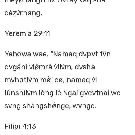
mèyǿnøngrì nø Gvray kaq shá
dèzv́rnøng.
Yeremia 29:11
Yehowa wae. “Namaq dvpvt tv́n
dvgáni vlǿmrà v̀llv́m, dvshà
mvhøtlv́m mø̀í dø, namaq v́l
lúnshìlv́m lòng lè Ngàí gvcvtnaì we
svng shángshø̀nge, wvnge.
Filipi 4:13