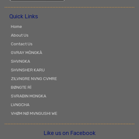
Quick Links
Home
About Us
Contact Us
GVRAY MÒNGKÀ
SHVNGKA
SHVNSHER KARU
ZILVNGRE NVNG CVMRE
BØNGTE RÌ
SVRABIN MONGKA
LVNGCHA
VHØM NØ MVNGUSHI WE
Like us on Facebook