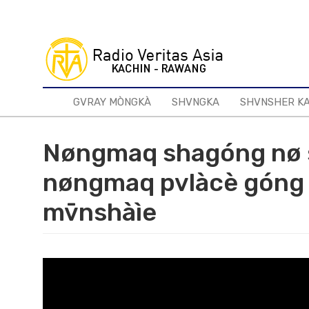
Skip
to
main
content
GVRAY MÒNGKÀ
SHVNGKA
SHVNSHER K
Nøngmaq shagóng nø s
nøngmaq pvlàcè góng nø
mv̄nshàìe