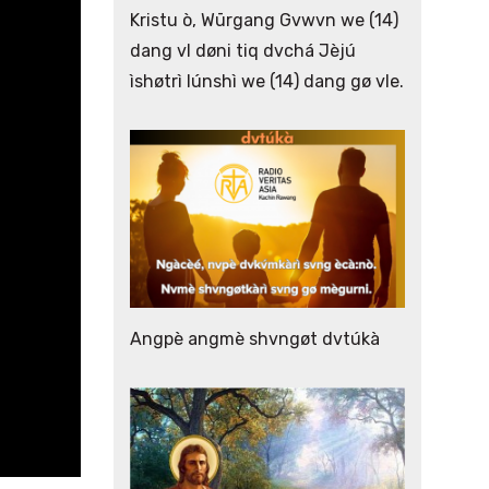
Kristu ò, Wūrgang Gvwvn we (14)
dang vl døni tiq dvchá Jèjú
ìshøtrì lúnshì we (14) dang gø vle.
Angpè angmè shvngøt dvtúkà