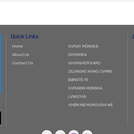
Quick Links
Home
GVRAY MÒNGKÀ
About Us
SHVNGKA
Contact Us
SHVNSHER KARU
ZILVNGRE NVNG CVMRE
BØNGTE RÌ
SVRABIN MONGKA
LVNGCHA
VHØM NØ MVNGUSHI WE