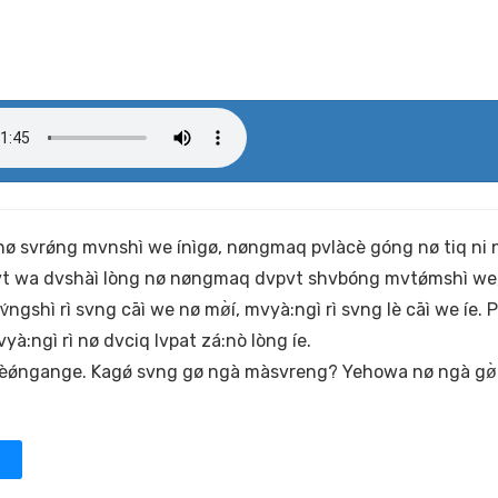
 svrǿng mvnshì we ínìgø, nøngmaq pvlàcè góng nø tiq ni n
vpvt wa dvshàì lòng nø nøngmaq dvpvt shvbóng mvtǿmshì we
ngshì rì svng cāì we nø mø̀í, mvyà:ngì rì svng lè cāì we íe. 
vyà:ngì rì nø dvciq lvpat zá:nò lòng íe.
à èǿngange. Kagǿ svng gø ngà màsvreng? Yehowa nø ngà gø