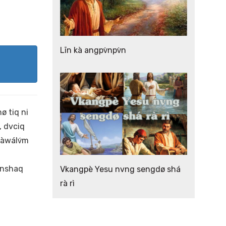
Līn kà angpv̀npv̀n
ø tiq ni
, dvciq
Pàwálv́m
̀nshaq
Vkangpè Yesu nvng sengdø shá
rà rì