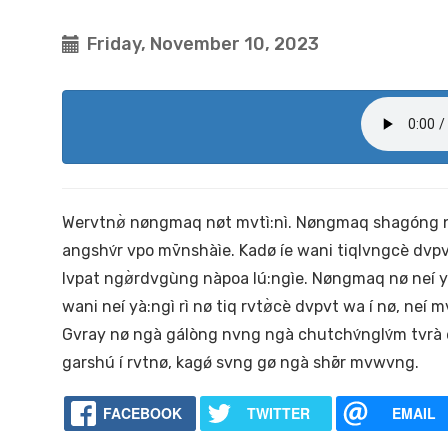
Friday, November 10, 2023
Wervtnø̀ nøngmaq nøt mvtì:nì. Nøngmaq shagóng nø
angshv́r vpo mv̄nshàìe. Kadø íe wani tiqlvngcè d
lvpat ngø̀rdvgùng nàpoa lú:ngìe. Nøngmaq nø neí yv́
wani neí yà:ngì rì nø tiq rvtø̀cè dvpvt wa í nø, neí m
Gvray nø ngà gálòng nvng ngà chutchv́nglv́m tvr
garshú í rvtnø, kagǿ svng gø ngà shø̄r mvwvng.
FACEBOOK
TWITTER
EMAIL