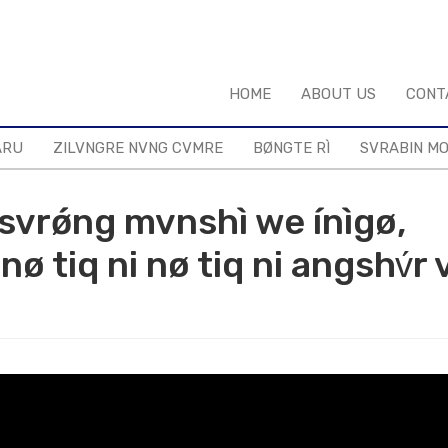
HOME
ABOUT US
CONT
ARU
ZILVNGRE NVNG CVMRE
BØNGTE RÌ
SVRABIN M
vrǿng mvnshì we ínìgø,
 tiq ni nø tiq ni angshv́r 