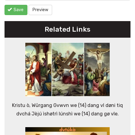
Save
Preview
Related Links
Kristu ò, Wūrgang Gvwvn we (14) dang vl døni tiq
dvchá Jèjú ìshøtrì lúnshì we (14) dang gø vle.