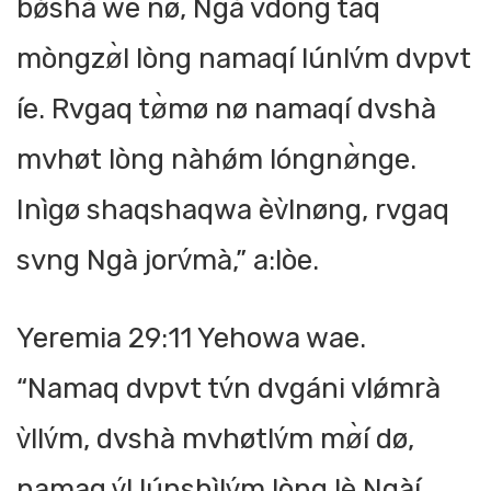
bǿshà we nø, Ngà vdòng taq
mòngzø̀l lòng namaqí lúnlv́m dvpvt
íe. Rvgaq tø̀mø nø namaqí dvshà
mvhøt lòng nàhǿm lóngnø̀nge.
Inìgø shaqshaqwa èv̀lnøng, rvgaq
svng Ngà jorv́mà,” a:lòe.
Yeremia 29:11 Yehowa wae.
“Namaq dvpvt tv́n dvgáni vlǿmrà
v̀llv́m, dvshà mvhøtlv́m mø̀í dø,
namaq v́l lúnshìlv́m lòng lè Ngàí