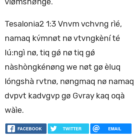
vlǿmshø̀nge.
Tesalonia2 1:3 Vnvm vchvng rìé,
namaq kv́mnøt nø vtvngkèní té
lú:ngì nø, tiq gǿ nø tiq gǿ
nàshòngkénøng we nøt gø èluq
lóngshà rvtnø, nøngmaq nø namaq
dvpvt kadvgvp gø Gvray kaq oqà
wàìe.
FACEBOOK
TWITTER
EMAIL