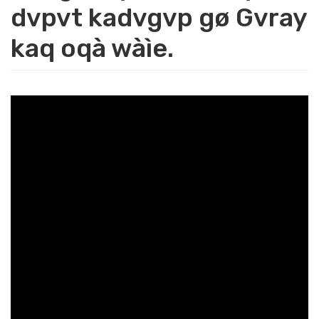
dvpvt kadvgvp gø Gvray
kaq oqà wàìe.