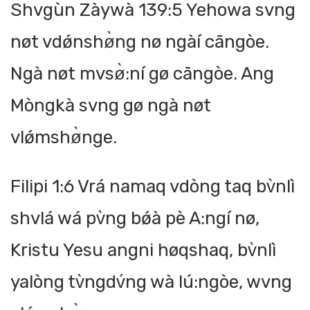
Shvgùn Zàywà 139:5 Yehowa svng
nøt vdǿnshø̀ng nø ngàí cāngòe.
Ngà nøt mvsø̀:ní gø cāngòe. Ang
Mòngkà svng gø ngà nøt
vlǿmshø̀nge.
Filipi 1:6 Vrá namaq vdòng taq bv̀nlì
shvlá wá pv̀ng bǿà pè A:ngí nø,
Kristu Yesu angni høqshaq, bv̀nlì
yalòng tv̀ngdv́ng wà lú:ngòe, wvng