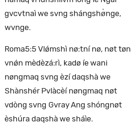
gvcvtnaì we svng shángshø̀nge,
wvnge.
Roma5:5 Vlǿmshì nø:tní nø, nøt tøn
vnǿn mèdèzá:rì, kadø íe wani
nøngmaq svng èzí daqshà we
Shànshér Pvlàcèí nøngmaq nøt
vdòng svng Gvray Ang shóngnøt
èshúra daqshà we sháìe.