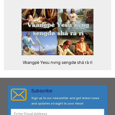
Vkangpè Yesu nvng sengdø shá rà rì
Subscribe
Sign up to our newsletter and get latest news
and updates straight to your inbox!