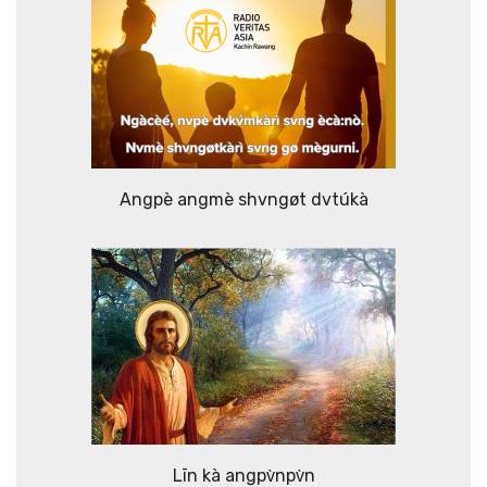
Angpè angmè shvngøt dvtúkà
Līn kà angpv̀npv̀n