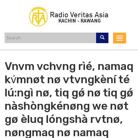
Skip
to
main
content
Toggle
navigat
Vnvm vchvng rìé, namaq
kv́mnøt nø vtvngkèní té
lú:ngì nø, tiq gǿ nø tiq gǿ
nàshòngkénøng we nøt
gø èluq lóngshà rvtnø,
nøngmaq nø namaq