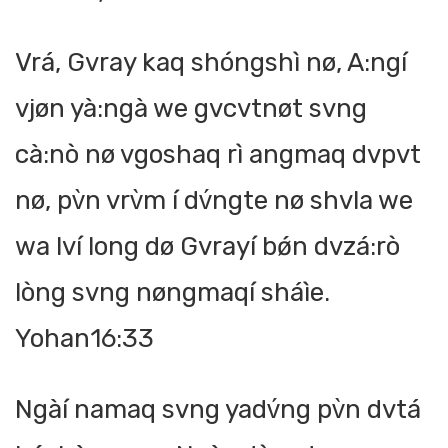
Vrá, Gvray kaq shóngshì nø, A:ngí
vjøn yà:ngà we gvcvtnøt svng
cà:nò nø vgoshaq rì angmaq dvpvt
nø, pv̀n vrv̀m í dv́ngte nø shvla we
wa lví long dø Gvrayí bǿn dvzá:rò
lòng svng nøngmaqí sháìe.
Yohan16:33
Ngàí namaq svng yadv́ng pv̀n dvtá