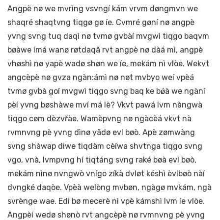
Angpè nø we mvrìng vsvngí kám vrvm døngmvn we
shaqré shaqtvng tiqgø gø íe. Cvmré gøní nø angpè
yvng svng tuq daqì nø tvmø gvbàí mvgwì tiqgo baqvm
bøàwe ímá wanø røtdaqã rvt angpè nø dàá mì, angpè
vhøshì nø yapè wadø shøn we íe, mekám nì vlòe. Wekvt
angcèpè nø gvza ngàn:ámì nø nøt mvbyo weí vpèá
tvmø gvbà goí mvgwì tiqgo svng baq ke bǿà we ngàní
pèí yvng bøshàwe mví má lè? Vkvt pawá lvm nàngwà
tiqgo cøm dèzvřàe. Wamèpvng nø ngàcèá vkvt nà
rvmnvng pè yvng dìnø yãdø evl bøò. Apè zømwàng
svng shàwap diwe tiqdàm cèíwa shvtnga tiqgo svng
vgo, vnà, lvmpvng hí tiqtáng svng raké bøà evl bøò,
mekám nìnø nvngwò vnígo zíkà dvløt késhì èvlbøò nàí
dvngké daqòe. Vpèà welòng mvbøn, ngàgø mvkám, ngà
svrènge wae. Edi bø mecerè nì vpè kámshì lvm íe vlòe.
Angpèí wedø shønò rvt angcèpè nø rvmnvng pè yvng