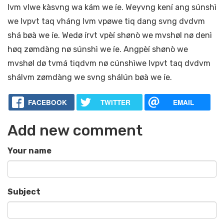
lvm vlwe kàsvng wa kám we íe. Weyvng kení ang súnshì
we lvpvt taq vháng lvm vpøwe tiq dang svng dvdvm
shá bøà we íe. Wedø írvt vpèí shønò we mvshøl nø denì
høq zømdàng nø súnshì we íe. Angpèí shønò we
mvshøl dø tvmá tiqdvm nø cúnshìwe lvpvt taq dvdvm
shálvm zømdàng we svng shálún bøà we íe.
FACEBOOK
TWITTER
EMAIL
Add new comment
Your name
Subject