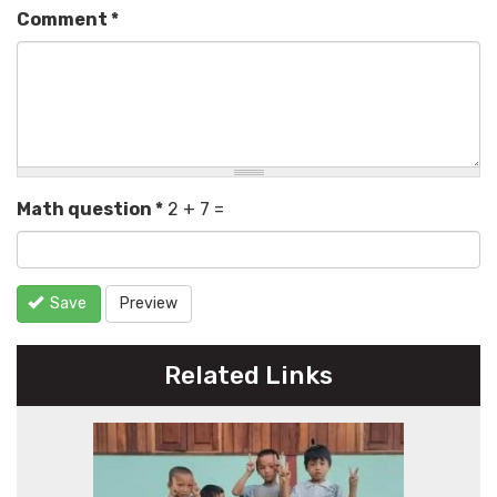
Comment
*
Math question
*
2 + 7 =
Save
Preview
Related Links