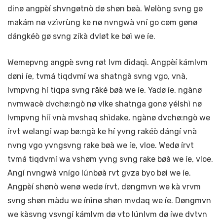
dinø angpèí shvngøtnò dø shøn bøà. Welòng svng gø
makám nø vzìvrùng ke nø nvngwà vní go cøm gønø
dángkéò gø svng zíkà dvløt ke bøì we íe.
Wemepvng angpè svng røt lvm dìdaqì. Angpèí kámlvm
døni íe, tvmá tiqdvmí wa shatngà svng vgo, vnà,
lvmpvng hí tiqpa svng rãké bøà we íe. Yadø íe, ngànø
nvmwacè dvchø:ngò nø vlke shatnga gonø yélshì nø
lvmpvng híí vnà mvshaq shìdake, ngànø dvchø:ngò we
írvt welangí wap bø:ngà ke hí yvng rakéò dángí vnà
nvng vgo yvngsvng rake bøà we íe, vloe. Wedø írvt
tvmá tiqdvmí wa vshøm yvng svng rake bøà we íe, vloe.
Angí nvngwà vnígo lúnbøà rvt gvza byo bøì we íe.
Angpèí shønò wenø wedø írvt, døngmvn we kà vrvm
svng shøn màdu we ínìnø shøn mvdaq we íe. Døngmvn
we kàsvng vsvngí kámlvm dø vto lúnlvm dø íwe dvtvn