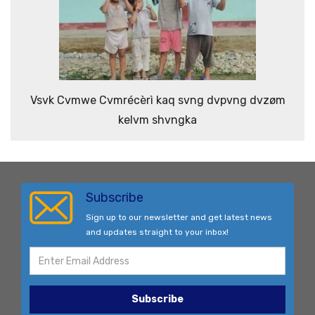
Vsvk Cvmwe Cvmrécèrì kaq svng dvpvng dvzøm
kelvm shvngka
Subscribe
Sign up to our newsletter and get latest news
and updates straight to your inbox!
Subscribe