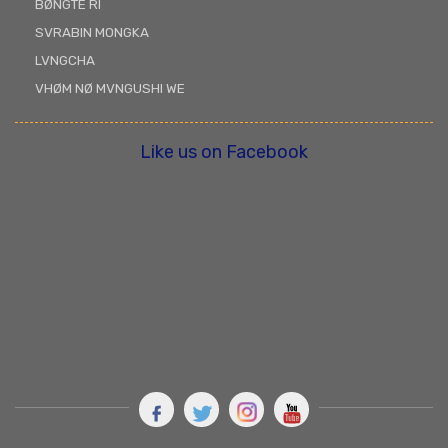
BØNGTE RÌ
SVRABIN MONGKA
LVNGCHA
VHØM NØ MVNGUSHI WE
Like us on Facebook