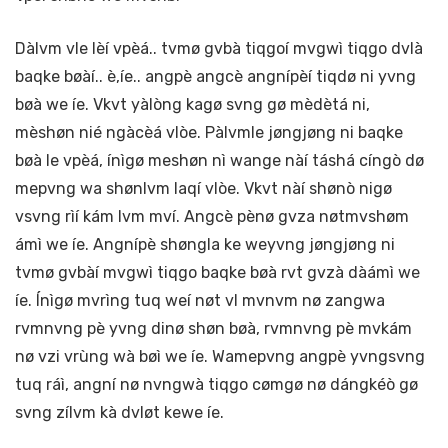
Dàlvm vle lèí vpèá.. tvmø gvbà tiqgoí mvgwì tiqgo dvlà
baqke bøàí.. è,íe.. angpè angcè angnípèí tiqdø ni yvng
bøà we íe. Vkvt yàlòng kagø svng gø mèdètá ni,
mèshøn nié ngàcèá vlòe. Pàlvmle jøngjøng ni baqke
bøà le vpèá, ínìgø meshøn nì wange nàí táshá cíngò dø
mepvng wa shønlvm laqí vlòe. Vkvt nàí shønò nigø
vsvng rìí kám lvm mví. Angcè pènø gvza nøtmvshøm
ámì we íe. Angnípè shøngla ke weyvng jøngjøng ni
tvmø gvbàí mvgwì tiqgo baqke bøà rvt gvzà dàámì we
íe. Ínìgø mvrìng tuq weí nøt vl mvnvm nø zangwa
rvmnvng pè yvng dinø shøn bøà, rvmnvng pè mvkám
nø vzi vrùng wà bøì we íe. Wamepvng angpè yvngsvng
tuq ráì, angní nø nvngwà tiqgo cømgø nø dángkéò gø
svng zílvm kà dvløt kewe íe.