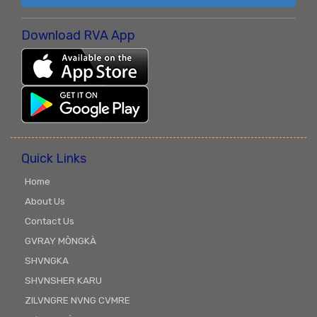
Download RVA App
Quick Links
Home
About Us
Contact Us
GVRAY MÒNGKÀ
SHVNGKA
SHVNSHER KARU
ZILVNGRE NVNG CVMRE