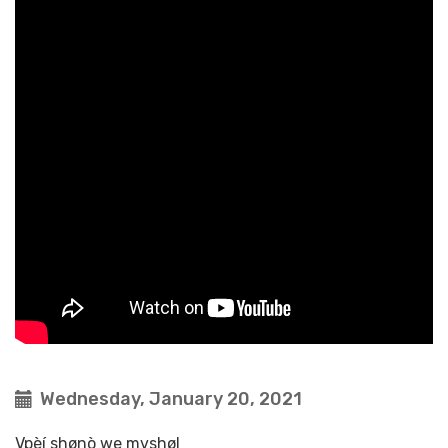
Wednesday, January 20, 2021
Vpèí shønò we mvshøl