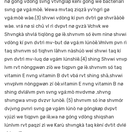
nø góng vdòng svng vtvnglap kèní gòng we bacteriarì
svng gø vgá:mòē. Wewa mvtaq ziqzā yv'ngrì gø
vgá:mòè wàe.(3) shvwi vdòng kí pvn dvtrì gø shvrāāòē
wàe. vrá nø sì chū vl rì dvpvt nø gvzà Vchvk we
Shvngkà shvlá tiqlòng gø íē.shvnvm só èvm nìnø shvwi
vdòng kí pvn dvtrì mv-but dø vgá:m lúnòē.Vmlvm pvn rì
taq shvnvm só tiqhvn lāhvn nàshúò weí shvwi taq kí
pvn dvtrì mv-luq dø vgám lúnshìē.(4) shing Shvwi vnvp
lvm rvt nònggwøn zíò we tiqpvn gø íē.shvnvm só taq
vitamin E nvng vitamin B dvt vbá rvt shing shā,shvwi
vnvplvm nònggwøn zí òē.vitamin E nvng vitamin B nø
shing dvlálvm pvn svng vgá:mò mvdvmø ,shvng
shvngwa vnvp dvzvr lunòē. (5) shvnvm só ínø shvmór
dvjvng pvnrì svng gø vgám lúnò nø góngkøp dvpvt
vjúzì we tiqpvn gø íē,wa nø góng vdòng shiqshan
lúnlvm rvt paqzí zì we Karù shvngkà taq kèní dvtit dvlé