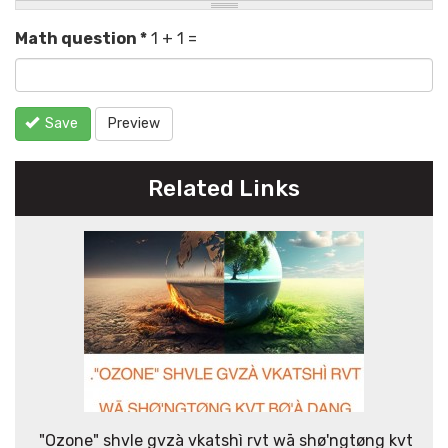
Math question
*
1 + 1 =
Save
Preview
Related Links
"Ozone" shvle gvzà vkatshì rvt wā shø'ngtøng kvt