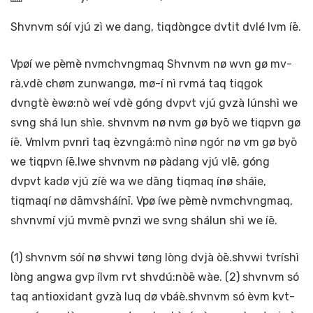
Shvnvm sóí vjú zì we dang, tiqdòngce dvtit dvlé lvm íē.
Vpøí we pèmè nvmchvngmaq Shvnvm nø wvn gø mv-
rà,vdè chøm zunwangø, mø-í nì rvmá taq tiqgok
dvngtè èwø:nò weí vdè góng dvpvt vjú gvzà lúnshì we
svng shá lun shìe. shvnvm nø nvm gø byō we tiqpvn gø
íē. Vmlvm pvnrì taq èzvngá:mò nìnø ngór nø vm gø byō
we tiqpvn íē.Iwe shvnvm nø pàdang vjú vlē, góng
dvpvt kadø vjú zíè wa we dāng tiqmaq ínø sháìe,
tiqmaqí nø dāmvsháínī. Vpø íwe pèmè nvmchvngmaq,
shvnvmí vjú mvmè pvnzì we svng shálun shì we íē.
(1) shvnvm sóí nø shvwi tøng lòng dvjà òē.shvwi tvríshì
lòng angwa gvp ílvm rvt shvdú:nòē wàe. (2) shvnvm só
taq antioxidant gvzà luq dø vbáè.shvnvm só èvm kvt-