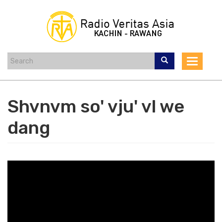
Skip
to
main
content
Toggle
navigat
Shvnvm so' vju' vl we
dang