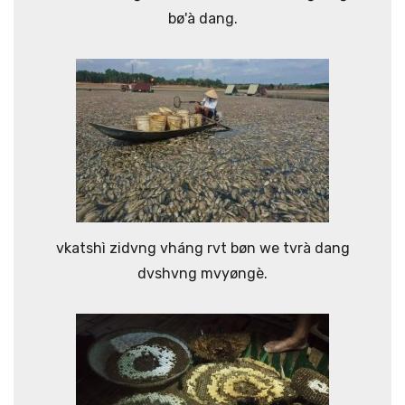
bø'à dang.
vkatshì zidvng vháng rvt bøn we tvrà dang
dvshvng mvyøngè.