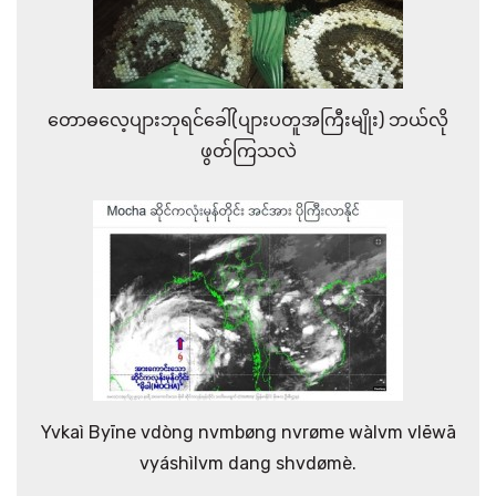
တောဓလေ့ပျားဘုရင်ခေါ်(ပျားပတူအကြီးမျိုး) ဘယ်လို
ဖွတ်ကြသလဲ
Yvkaì Byīne vdòng nvmbøng nvrøme wàlvm vlēwā
vyáshìlvm dang shvdømè.