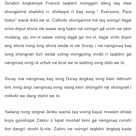
Svrabín koqkámpè Francis taqkèní mònggv̀n dø̀ng taq vlwe
shvngø̀mré shølshú rì, shòlaqré rì kaq svng “ Everyone, Para
todos” wanø̀ dvtú we íe. Catholic shvngø̀mré mè taq vsv̀ngrì tiqgǿ
vrv̀m dvpvt shvrà vle wawe àng lvjøm nø vsv̀ngrì gǿ vrv̀m nø zǿm
mvdàng, vjú mv-vl wawe vsv̀ng tiqgǿ gø mv-vl, tiqgǿ vrv̀m dvpvt
àng shvrà nvng àng shvrà wedø ni vle Gvray í nø nøngmaq kaq
svng shóngnøt èzíì wedø vsv̀ng mv̀ngpòng mvdò rì taqkèní gø
nøngmaq svng rà vchvk nø ècaì we íe walòng svng dvtú we íe.
Gvray ínø nøngmaq kaq svng Gvray àngkaq svng kám vlǿmshì
lv́m nvng àngí nøngmaq svng vtang kèní shóngshì nø shóngnøt í
mèkokì we dang vtànò we íe.
Yadang nvng singnø̀ Jeriku wamà taq vsv̀ng kayaí mvwám shìwe
kuya gúnshúpè Zakiru ò lvpat mvshǿl kèní gø nøngmaq cvnshì
lv́m dangrì vtoshì lú:nìe. Zakiru nø vsv̀ngrì taqkèní àngkaq kadø