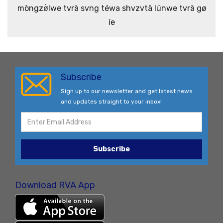
mòngzø̀lwe tvrà svng téwa shvzvtā lúnwe tvrà gø
íe
Subscribe
Sign up to our newsletter and get latest news
and updates straight to your inbox!
Subscribe
Download RVA App