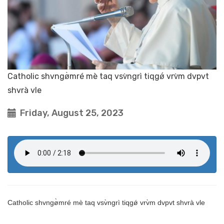
Catholic shvngø̀mré mè taq vsv̀ngrì tiqgǿ vrv̀m dvpvt
shvrà vle
Friday, August 25, 2023
Catholic shvngø̀mré mè taq vsv̀ngrì tiqgǿ vrv̀m dvpvt shvrà vle