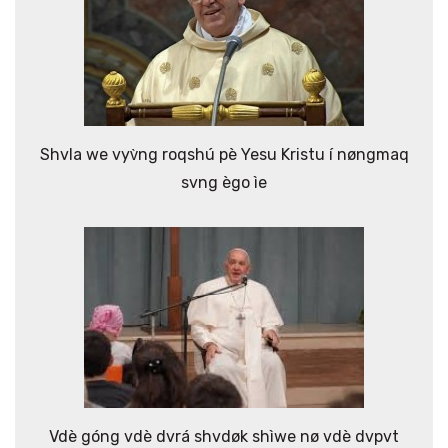
Shvla we vyv̀ng roqshú pè Yesu Kristu í nøngmaq
svng ègo ìe
Vdè góng vdè dvrá shvdøk shìwe nø vdè dvpvt