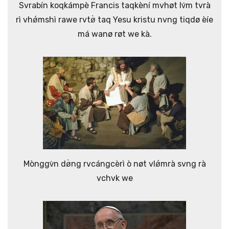
Svrabín koqkámpè Francis taqkèní mvhøt lv́m tvrà
rì vhǿmshì rawe rvtø̀ taq Yesu kristu nvng tiqdø èíe
má wanø røt we kà.
Mònggv̀n dø̀ng rvcángcèrì ò nøt vlǿmrà svng rà
vchvk we