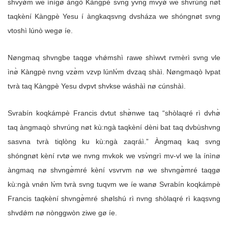
shvyǿm we ínìgø àngò Kàngpè sv̀ng yv́ng mvyǿ we shvrúng nøt
taqkèní Kàngpè Yesu í àngkaqsvng dvsháza we shóngnøt svng
vtoshì lúnò wegø íe.
Nøngmaq shvngbe taqgø vhǿmshì rawe shìwvt rvmèrì svng vle
ìnø̀ Kàngpè nvng vzø̀m vzvp lúnlv́m dvzaq shàì. Nøngmaqò lvpat
tvrà taq Kàngpè Yesu dvpvt shvkse wáshàì nø cúnshàì.
Svrabín koqkámpè Francis dvtut shø̀nwe taq “shòlaqré rì dvhø̀
taq àngmaqò shvrúng nøt kù:ngà taqkèní dèni bat taq dvbùshvng
sasvna tvrà tiqlòng ku kù:ngà zaqráì.” Àngmaq kaq svng
shóngnøt kèní rvtø we nvng mvkok we vsv̀ngrì mv-vl we la ínìnø
àngmaq nø shvngø̀mré kèní vsvrvm nø we shvngø̀mré taqgø
kù:ngà vnǿn lv́m tvrà svng tuqvm we íe wanø Svrabín koqkámpè
Francis taqkèní shvngø̀mré shølshú rì nvng shòlaqré rì kaqsvng
shvdǿm nø nònggwòn ziwe gø íe.