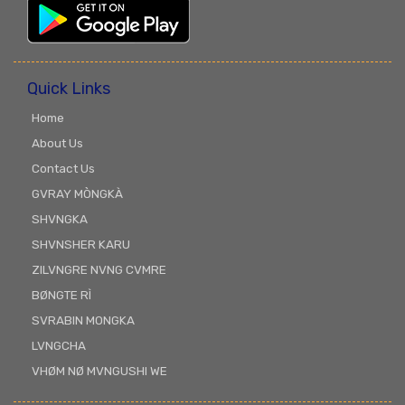
Quick Links
Home
About Us
Contact Us
GVRAY MÒNGKÀ
SHVNGKA
SHVNSHER KARU
ZILVNGRE NVNG CVMRE
BØNGTE RÌ
SVRABIN MONGKA
LVNGCHA
VHØM NØ MVNGUSHI WE