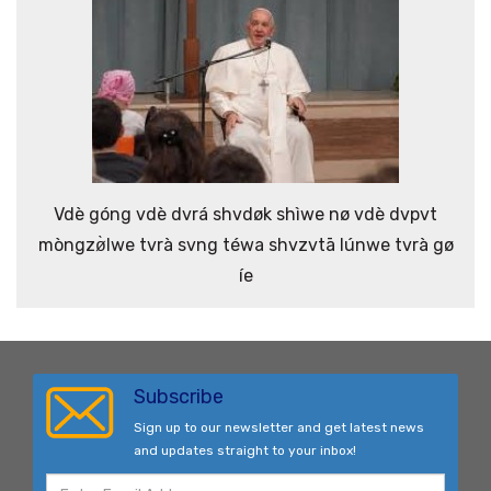
Vdè góng vdè dvrá shvdøk shìwe nø vdè dvpvt
mòngzø̀lwe tvrà svng téwa shvzvtā lúnwe tvrà gø
íe
Subscribe
Sign up to our newsletter and get latest news
and updates straight to your inbox!