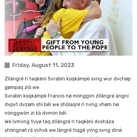
Friday, August 11, 2023
Zìlàngré rì taqkèní Svrabín koqkámpè svng wur dvchøp
gømpaq zíò we
Svrabín koqkámpè Francis nø mònggv̀n zìlàngré àngni
dvpvt dvzøm shì bǿì we shòlaqré rì nvng vhøm nø
nònggwòn zi kà dvmv̀n bǿì.
We lvmvng tvyø taq zìlàngré rì taqkèní dvsháza
shóngnøt rà vchvk we làngré tiqgǿ yv́ng svng dinø̀