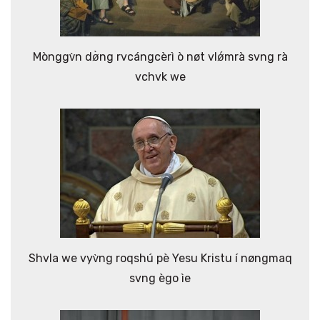
Mònggv̀n dø̀ng rvcángcèrì ò nøt vlǿmrà svng rà
vchvk we
Shvla we vyv̀ng roqshú pè Yesu Kristu í nøngmaq
svng ègo ìe