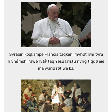
Svrabín koqkámpè Francis taqkèní mvhøt lv́m tvrà
rì vhǿmshì rawe rvtø̀ taq Yesu kristu nvng tiqdø èíe
má wanø røt we kà.