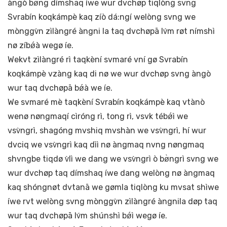
àngò bø̀ng dímshaq íwe wur dvchøp tiqlòng svng
Svrabín koqkámpè kaq zíò dá:ngí welòng svng we
mònggv̀n zìlàngré àngni la taq dvchøpā lv́m røt nímshì
nø zíbǿà wegø íe.
Wekvt zìlàngré rì taqkèní svmaré vní gø Svrabín
koqkámpè vzàng kaq di nø we wur dvchøp svng àngò
wur taq dvchøpā bǿà we íe.
We svmaré mè taqkèní Svrabín koqkámpè kaq vtànò
wenø nøngmaqí cìróng rì, tong rì, vsvk tébǿì we
vsv̀ngrì, shagóng mvshiq mvshàn we vsv̀ngrì, hí wur
dvciq we vsv̀ngrì kaq dìì nø àngmaq nvng nøngmaq
shvngbe tiqdø v̀lì we dang we vsv̀ngrì ò bø̀ngrì svng we
wur dvchøp taq dímshaq íwe dang welòng nø àngmaq
kaq shóngnøt dvtanā we gømla tiqlòng ku mvsat shìwe
íwe rvt welòng svng mònggv̀n zìlàngré àngnila døp taq
wur taq dvchøpā lv́m shúnshì bǿì wegø íe.