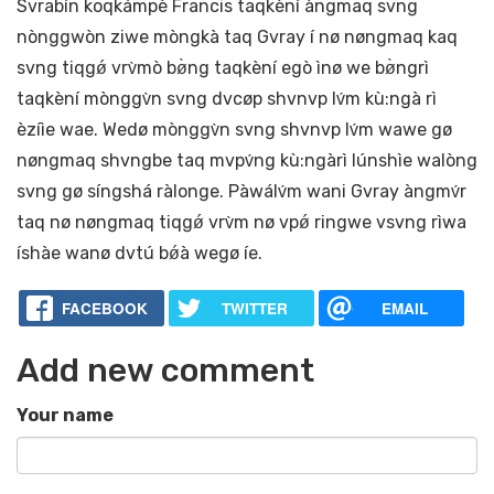
Svrabín koqkámpè Francis taqkèní àngmaq svng
nònggwòn ziwe mòngkà taq Gvray í nø nøngmaq kaq
svng tiqgǿ vrv̀mò bø̀ng taqkèní egò ìnø we bø̀ngrì
taqkèní mònggv̀n svng dvcøp shvnvp lv́m kù:ngà rì
èzíìe wae. Wedø mònggv̀n svng shvnvp lv́m wawe gø
nøngmaq shvngbe taq mvpv́ng kù:ngàrì lúnshìe walòng
svng gø síngshá ràlonge. Pàwálv́m wani Gvray àngmv́r
taq nø nøngmaq tiqgǿ vrv̀m nø vpǿ ringwe vsvng rìwa
íshàe wanø dvtú bǿà wegø íe.
FACEBOOK
TWITTER
EMAIL
Add new comment
Your name