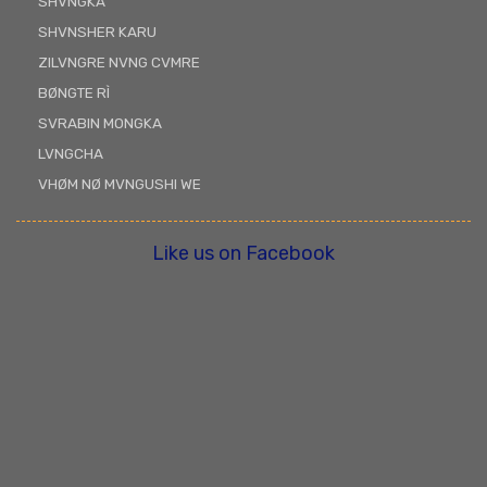
SHVNGKA
SHVNSHER KARU
ZILVNGRE NVNG CVMRE
BØNGTE RÌ
SVRABIN MONGKA
LVNGCHA
VHØM NØ MVNGUSHI WE
Like us on Facebook