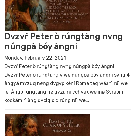
Dvzvŕ Peter ò rúngtàng nvng
núngpà bóy àngni
Monday, February 22, 2021
Dvzvŕ Peter ò rúngtàng nvng núngpà bóy àngni
Dvzvŕ Peter ò rúngtàng vlwe núngpà bóy angni svng 4
àngyá mvzuq nøng dvgvp kèní Roma taq wáshì ráì we
íe. Àngò rúngtàng nø gvzà ni vchyak we ínø Svrabín
koqkám rì àng dvciq ciq rúng ráì we...