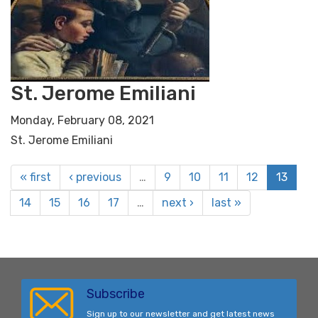
St. Jerome Emiliani
Monday, February 08, 2021
St. Jerome Emiliani
« first
‹ previous
…
9
10
11
12
13
14
15
16
17
…
next ›
last »
Subscribe
Sign up to our newsletter and get latest news