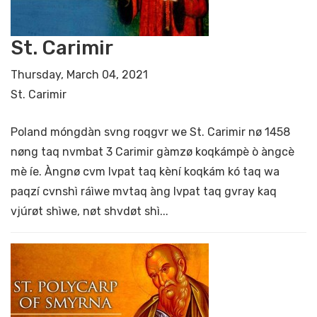
St. Carimir
Thursday, March 04, 2021
St. Carimir
Poland móngdàn svng roqgvr we St. Carimir nø 1458
nøng taq nvmbat 3 Carimir gàmzø koqkámpè ò àngcè
mè íe. Àngnø cvm lvpat taq kèní koqkám kó taq wa
paqzí cvnshì ráìwe mvtaq àng lvpat taq gvray kaq
vjúrøt shìwe, nøt shvdøt shì...