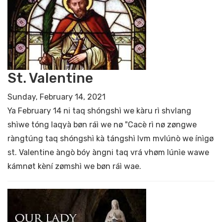
St. Valentine
Sunday, February 14, 2021
Ya February 14 ni taq shóngshì we kàru rì shvlang
shìwe tóng laqyà bøn ráì we nø "Cacè rì nø zøngwe
ràngtúng taq shóngshì kà tángshì lvm mvlúnò we ínìgø
st. Valentine àngò bóy àngni taq vrá vhøm lúnìe wawe
kámnøt kèní zømshì we bøn ráì wae.