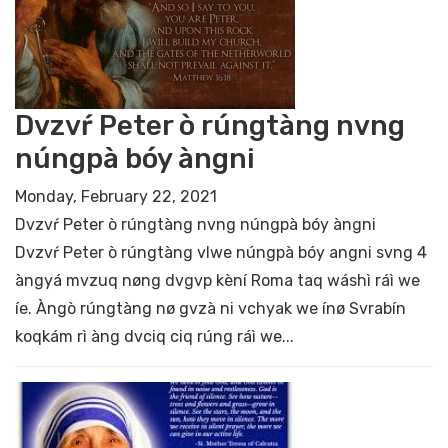
Dvzvŕ Peter ò rúngtàng nvng
núngpà bóy àngni
Monday, February 22, 2021
Dvzvŕ Peter ò rúngtàng nvng núngpà bóy àngni
Dvzvŕ Peter ò rúngtàng vlwe núngpà bóy angni svng 4
àngyá mvzuq nøng dvgvp kèní Roma taq wáshì ráì we
íe. Àngò rúngtàng nø gvzà ni vchyak we ínø Svrabín
koqkám rì àng dvciq ciq rúng ráì we...