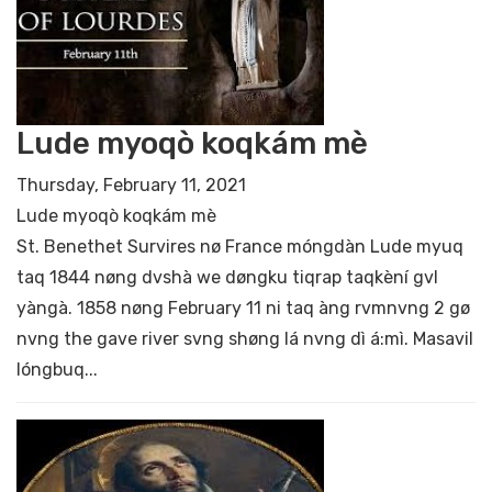
Lude myoqò koqkám mè
Thursday, February 11, 2021
Lude myoqò koqkám mè
St. Benethet Survires nø France móngdàn Lude myuq
taq 1844 nøng dvshà we døngku tiqrap taqkèní gvl
yàngà. 1858 nøng February 11 ni taq àng rvmnvng 2 gø
nvng the gave river svng shøng lá nvng dì á:mì. Masavil
lóngbuq...