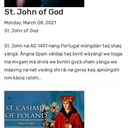
St. John of God
Monday, March 08, 2021
St. John of God
St. John nø AD 1491 nøng Portugal móngdàn taq shøq
yàngà. Àngnø Spain cèldap taq bvnlì wàyàngì we tiqgø
ínø mvgam mà shvla we bvnlìrì gvzà vhøm yànga we
mèpvng nø nøt vwáng shì ráì nø gvray kaq apnúngshì
lvm kàciq ratshì...