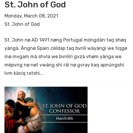
St. John of God
Monday, March 08, 2021
St. John of God
St. John nø AD 1491 nøng Portugal móngdàn taq shøq
yàngà. Àngnø Spain cèldap taq bvnlì wàyàngì we tiqgø
ínø mvgam mà shvla we bvnlìrì gvzà vhøm yànga we
mèpvng nø nøt vwáng shì ráì nø gvray kaq apnúngshì
lvm kàciq ratshì...