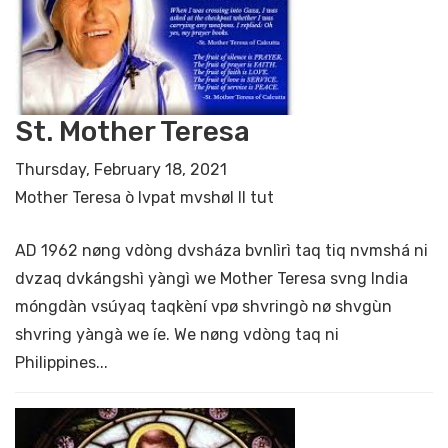
St. Mother Teresa
Thursday, February 18, 2021
Mother Teresa ò lvpat mvshøl II tut
AD 1962 nøng vdòng dvsháza bvnlìrì taq tiq nvmshá ni
dvzaq dvkángshì yàngì we Mother Teresa svng India
móngdàn vsúyaq taqkèní vpø shvringò nø shvgùn
shvring yàngà we íe. We nøng vdòng taq ni
Philippines...