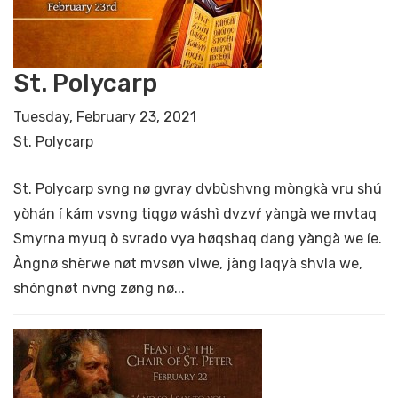
St. Polycarp
Tuesday, February 23, 2021
St. Polycarp
St. Polycarp svng nø gvray dvbùshvng mòngkà vru shú
yòhán í kám vsvng tiqgø wáshì dvzvŕ yàngà we mvtaq
Smyrna myuq ò svrado vya høqshaq dang yàngà we íe.
Àngnø shèrwe nøt mvsøn vlwe, jàng laqyà shvla we,
shóngnøt nvng zøng nø...